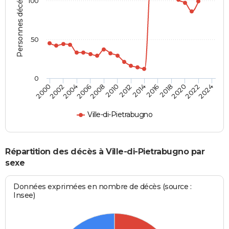
Personnes décédées
100
50
0
2012
2004
2018
2010
2024
2002
2016
2008
2022
2000
2014
2006
2020
Ville-di-Pietrabugno
Répartition des décès à Ville-di-Pietrabugno par
sexe
Données exprimées en nombre de décès (source :
Insee)