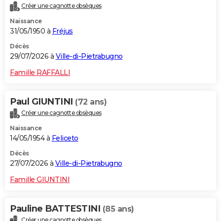
Créer une cagnotte obsèques
City break
Voyage de noces
Climat
Destinations
Voyage nature
Forum
+
PHOTO
Naissance
31/05/1950 à
Fréjus
GUIDES D'ACHAT
Décès
BONS PLANS
29/07/2026 à
Ville-di-Pietrabugno
CARTE DE VOEUX
Famille RAFFALLI
Carte Bonne année
Carte Pâques
Carte de Noël
Carte Saint-Valentin
Carte d'anniversaire
DICTIONNAIRE
Paul GIUNTINI
(72 ans)
Biographies
Expressions
Dictionnaire
Citations
Proverbes
PROGRAMME TV
Créer une cagnotte obsèques
Naissance
COPAINS D'AVANT
14/05/1954 à
Feliceto
Se connecter
Collèges
Universités
Service militaire
S'inscrire
Lycées
Primaires
Entreprises
Avis de recherche
AVIS DE DÉCÈS
Décès
27/07/2026 à
Ville-di-Pietrabugno
FORUM
Famille GIUNTINI
Lifestyle
Sport
Television
Cinema
Bricolage
Culture
Auto
Voyage
Pauline BATTESTINI
(85 ans)
Créer une cagnotte obsèques