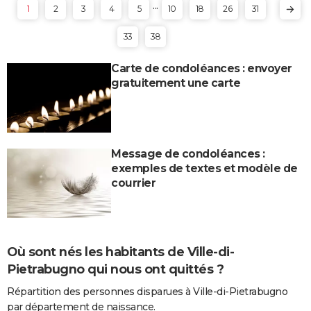
...
1
2
3
4
5
10
18
26
31
33
38
Carte de condoléances : envoyer
gratuitement une carte
Message de condoléances :
exemples de textes et modèle de
courrier
Où sont nés les habitants de Ville-di-
Pietrabugno qui nous ont quittés ?
Répartition des personnes disparues à Ville-di-Pietrabugno
par département de naissance.