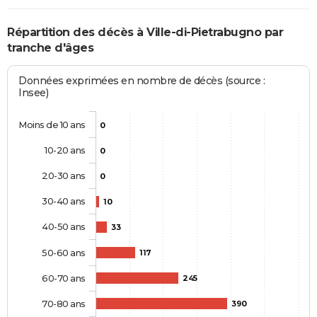
Répartition des décès à Ville-di-Pietrabugno par
tranche d'âges
Données exprimées en nombre de décès (source :
Insee)
Moins de 10 ans
0
10-20 ans
0
20-30 ans
0
30-40 ans
10
40-50 ans
33
50-60 ans
117
60-70 ans
245
70-80 ans
390