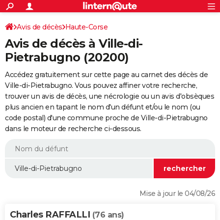
ACTUALITÉS
Connexion
S'inscrire
Avis de décès
Haute-Corse
Rechercher
Société
Education
Villes
Politique
Faits Divers
Monde
+
SPORT
Avis de décès à Ville-di-
Football
Cyclisme
Forum
Coupe du monde 2026
Tennis
Rugby
CULTURE
Pietrabugno (20200)
TNT
Cinéma
Musique
Programme TV
Streaming
Sorties cinéma
+
FINANCE
Accédez gratuitement sur cette page au carnet des décès de
Ville-di-Pietrabugno. Vous pouvez affiner votre recherche,
Impôts
Immobilier
Banque
Crédit
Retraite
Epargne
Risques naturels par ville
Assurance
AUTO
trouver un avis de décès, une nécrologie ou un avis d'obsèques
plus ancien en tapant le nom d'un défunt et/ou le nom (ou
Réserver un essai
Berlines
Forum auto
Essais
Citadines
SUV
+
HIGH-TECH
code postal) d'une commune proche de Ville-di-Pietrabugno
dans le moteur de recherche ci-dessous.
Meilleur smartphone
Ordinateurs
Guide high-tech
Mobiles
Internet
Jeux vidéo
+
BRICOLAGE
Aménagement intérieur
Cuisine
Jardinage
+
Forum
Extérieur
Salle de bains
Rangement
WEEK-END
Escapades
Expositions
Week-end nature
Guides de France
Patrimoine
Musées
+
LIFESTYLE
Bien-être
Mode
+
Art de vivre
Loisirs
Modes de vie
SANTE
Mise à jour le 04/08/26
Guide de la santé
Médicaments
+
Alimentation
Maladies
Sommeil
VOYAGE
Charles RAFFALLI
(76 ans)