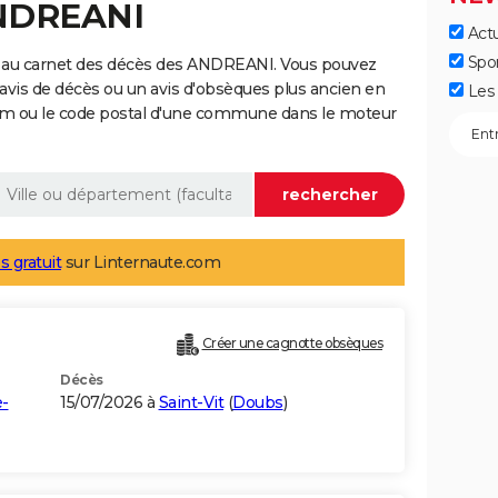
ANDREANI
Actu
Spo
e au carnet des décès des ANDREANI. Vous pouvez
 avis de décès ou un avis d'obsèques plus ancien en
Les 
nom ou le code postal d'une commune dans le moteur
s gratuit
sur Linternaute.com
Créer une cagnotte obsèques
Décès
-
15/07/2026 à
Saint-Vit
(
Doubs
)