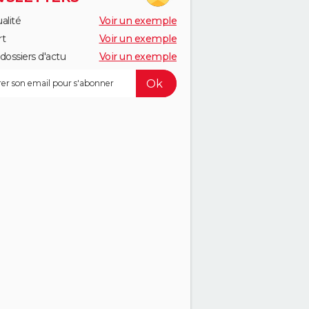
alité
Voir un exemple
rt
Voir un exemple
dossiers d'actu
Voir un exemple