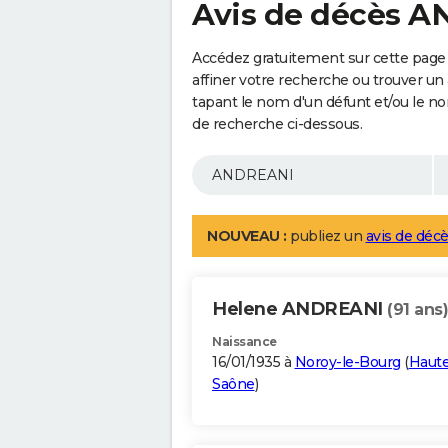
Avis de décès 
Accédez gratuitement sur cette pag
affiner votre recherche ou trouver un
tapant le nom d'un défunt et/ou le 
de recherche ci-dessous.
NOUVEAU :
publiez un
avis de décè
Helene ANDREANI
(91 ans)
Naissance
16/01/1935 à
Noroy-le-Bourg
(
Haute
Saône
)