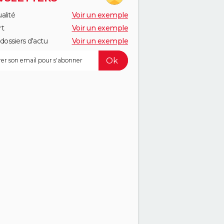
alité
Voir un exemple
rt
Voir un exemple
dossiers d'actu
Voir un exemple