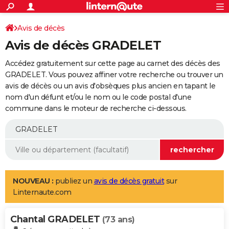
ACTUALITÉS
Connexion
S'inscrire
Avis de décès
Rechercher
Société
Education
Villes
Politique
Faits Divers
Monde
+
SPORT
Avis de décès GRADELET
Football
Cyclisme
Forum
Coupe du monde 2026
Tennis
Rugby
CULTURE
Accédez gratuitement sur cette page au carnet des décès des
TNT
Cinéma
Musique
Programme TV
Streaming
Sorties cinéma
+
GRADELET. Vous pouvez affiner votre recherche ou trouver un
FINANCE
avis de décès ou un avis d'obsèques plus ancien en tapant le
Impôts
Immobilier
Banque
Crédit
Retraite
Epargne
Risques naturels par ville
Assurance
AUTO
nom d'un défunt et/ou le nom ou le code postal d'une
commune dans le moteur de recherche ci-dessous.
Réserver un essai
Berlines
Forum auto
Essais
Citadines
SUV
+
HIGH-TECH
Meilleur smartphone
Ordinateurs
Guide high-tech
Mobiles
Internet
Jeux vidéo
+
BRICOLAGE
Aménagement intérieur
Cuisine
Jardinage
+
Forum
Extérieur
Salle de bains
Rangement
WEEK-END
Escapades
Expositions
Week-end nature
Guides de France
Patrimoine
Musées
+
LIFESTYLE
NOUVEAU :
publiez un
avis de décès gratuit
sur
Linternaute.com
Bien-être
Mode
+
Art de vivre
Loisirs
Modes de vie
SANTE
Chantal GRADELET
Guide de la santé
Médicaments
+
Alimentation
Maladies
Sommeil
(73 ans)
VOYAGE