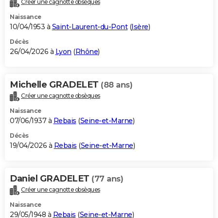
Créer une cagnotte obsèques
City break
Voyage de noces
Climat
Destinations
Voyage nature
Forum
+
PHOTO
Naissance
10/04/1953 à
Saint-Laurent-du-Pont
(
Isère
)
GUIDES D'ACHAT
Décès
26/04/2026 à
Lyon
(
Rhône
)
BONS PLANS
CARTE DE VOEUX
Michelle GRADELET
(88 ans)
Carte Bonne année
Carte Pâques
Carte de Noël
Carte Saint-Valentin
Carte d'anniversaire
DICTIONNAIRE
Créer une cagnotte obsèques
Biographies
Expressions
Dictionnaire
Citations
Proverbes
PROGRAMME TV
Naissance
07/06/1937 à
Rebais
(
Seine-et-Marne
)
COPAINS D'AVANT
Décès
19/04/2026 à
Rebais
(
Seine-et-Marne
)
Se connecter
Collèges
Universités
Service militaire
S'inscrire
Lycées
Primaires
Entreprises
Avis de recherche
AVIS DE DÉCÈS
FORUM
Daniel GRADELET
(77 ans)
Lifestyle
Sport
Television
Cinema
Bricolage
Culture
Auto
Voyage
Créer une cagnotte obsèques
Naissance
29/05/1948 à
Rebais
(
Seine-et-Marne
)