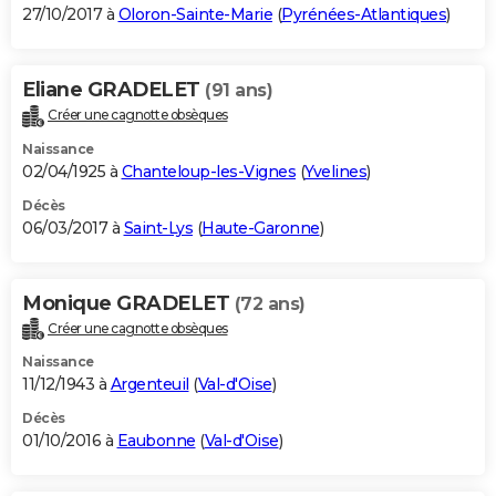
27/10/2017 à
Oloron-Sainte-Marie
(
Pyrénées-Atlantiques
)
Eliane GRADELET
(91 ans)
Créer une cagnotte obsèques
Naissance
02/04/1925 à
Chanteloup-les-Vignes
(
Yvelines
)
Décès
06/03/2017 à
Saint-Lys
(
Haute-Garonne
)
Monique GRADELET
(72 ans)
Créer une cagnotte obsèques
Naissance
11/12/1943 à
Argenteuil
(
Val-d'Oise
)
Décès
01/10/2016 à
Eaubonne
(
Val-d'Oise
)