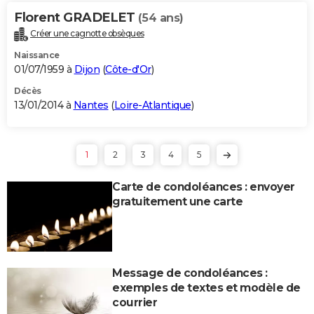
Florent GRADELET
(54 ans)
Créer une cagnotte obsèques
Naissance
01/07/1959 à
Dijon
(
Côte-d'Or
)
Décès
13/01/2014 à
Nantes
(
Loire-Atlantique
)
1
2
3
4
5
Carte de condoléances : envoyer
gratuitement une carte
Message de condoléances :
exemples de textes et modèle de
courrier