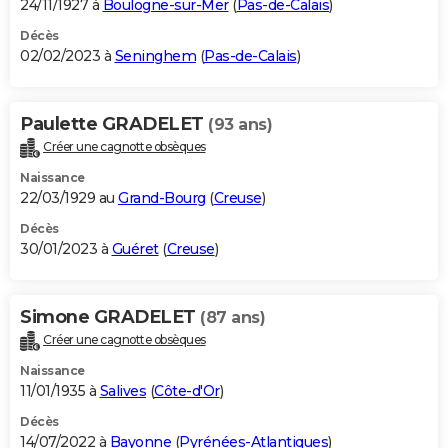
24/11/1927 à
Boulogne-sur-Mer
(
Pas-de-Calais
)
Décès
02/02/2023 à
Seninghem
(
Pas-de-Calais
)
Paulette GRADELET
(93 ans)
Créer une cagnotte obsèques
Naissance
22/03/1929 au
Grand-Bourg
(
Creuse
)
Décès
30/01/2023 à
Guéret
(
Creuse
)
Simone GRADELET
(87 ans)
Créer une cagnotte obsèques
Naissance
11/01/1935 à
Salives
(
Côte-d'Or
)
Décès
14/07/2022 à
Bayonne
(
Pyrénées-Atlantiques
)