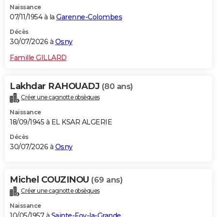
Naissance
City break
Voyage de noces
Climat
Destinations
Voyage nature
Forum
+
PHOTO
07/11/1954 à la
Garenne-Colombes
GUIDES D'ACHAT
Décès
30/07/2026 à
Osny
BONS PLANS
Famille GILLARD
CARTE DE VOEUX
Lakhdar RAHOUADJ
(80 ans)
Carte Bonne année
Carte Pâques
Carte de Noël
Carte Saint-Valentin
Carte d'anniversaire
DICTIONNAIRE
Créer une cagnotte obsèques
Biographies
Expressions
Dictionnaire
Citations
Proverbes
PROGRAMME TV
Naissance
18/09/1945 à EL KSAR ALGERIE
COPAINS D'AVANT
Décès
30/07/2026 à
Osny
Se connecter
Collèges
Universités
Service militaire
S'inscrire
Lycées
Primaires
Entreprises
Avis de recherche
AVIS DE DÉCÈS
FORUM
Michel COUZINOU
(69 ans)
Lifestyle
Sport
Television
Cinema
Bricolage
Culture
Auto
Voyage
Créer une cagnotte obsèques
Naissance
10/05/1957 à
Sainte-Foy-la-Grande