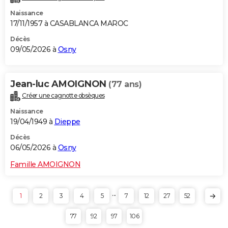
Naissance
17/11/1957 à CASABLANCA MAROC
Décès
09/05/2026 à
Osny
Jean-luc AMOIGNON
(77 ans)
Créer une cagnotte obsèques
Naissance
19/04/1949 à
Dieppe
Décès
06/05/2026 à
Osny
Famille AMOIGNON
...
1
2
3
4
5
7
12
27
52
77
92
97
106