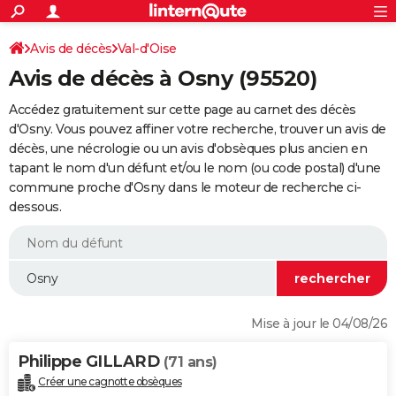
ACTUALITÉS
Connexion
S'inscrire
Avis de décès
Val-d'Oise
Rechercher
Société
Education
Villes
Politique
Faits Divers
Monde
+
SPORT
Avis de décès à Osny (95520)
Football
Cyclisme
Forum
Coupe du monde 2026
Tennis
Rugby
CULTURE
Accédez gratuitement sur cette page au carnet des décès
TNT
Cinéma
Musique
Programme TV
Streaming
Sorties cinéma
+
d'Osny. Vous pouvez affiner votre recherche, trouver un avis de
FINANCE
décès, une nécrologie ou un avis d'obsèques plus ancien en
Impôts
Immobilier
Banque
Crédit
Retraite
Epargne
Risques naturels par ville
Assurance
AUTO
tapant le nom d'un défunt et/ou le nom (ou code postal) d'une
commune proche d'Osny dans le moteur de recherche ci-
Réserver un essai
Berlines
Forum auto
Essais
Citadines
SUV
+
HIGH-TECH
dessous.
Meilleur smartphone
Ordinateurs
Guide high-tech
Mobiles
Internet
Jeux vidéo
+
BRICOLAGE
Aménagement intérieur
Cuisine
Jardinage
+
Forum
Extérieur
Salle de bains
Rangement
WEEK-END
Escapades
Expositions
Week-end nature
Guides de France
Patrimoine
Musées
+
LIFESTYLE
Mise à jour le 04/08/26
Bien-être
Mode
+
Art de vivre
Loisirs
Modes de vie
SANTE
Philippe GILLARD
(71 ans)
Guide de la santé
Médicaments
+
Alimentation
Maladies
Sommeil
VOYAGE
Créer une cagnotte obsèques