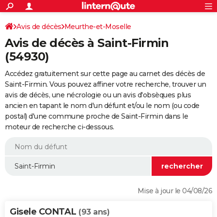
ACTUALITÉS
Connexion
S'inscrire
Avis de décès
Meurthe-et-Moselle
Rechercher
Société
Education
Villes
Politique
Faits Divers
Monde
+
SPORT
Avis de décès à Saint-Firmin
Football
Cyclisme
Forum
Coupe du monde 2026
Tennis
Rugby
CULTURE
(54930)
TNT
Cinéma
Musique
Programme TV
Streaming
Sorties cinéma
+
FINANCE
Accédez gratuitement sur cette page au carnet des décès de
Saint-Firmin. Vous pouvez affiner votre recherche, trouver un
Impôts
Immobilier
Banque
Crédit
Retraite
Epargne
Risques naturels par ville
Assurance
AUTO
avis de décès, une nécrologie ou un avis d'obsèques plus
ancien en tapant le nom d'un défunt et/ou le nom (ou code
Réserver un essai
Berlines
Forum auto
Essais
Citadines
SUV
+
HIGH-TECH
postal) d'une commune proche de Saint-Firmin dans le
moteur de recherche ci-dessous.
Meilleur smartphone
Ordinateurs
Guide high-tech
Mobiles
Internet
Jeux vidéo
+
BRICOLAGE
Aménagement intérieur
Cuisine
Jardinage
+
Forum
Extérieur
Salle de bains
Rangement
WEEK-END
Escapades
Expositions
Week-end nature
Guides de France
Patrimoine
Musées
+
LIFESTYLE
Bien-être
Mode
+
Art de vivre
Loisirs
Modes de vie
SANTE
Mise à jour le 04/08/26
Guide de la santé
Médicaments
+
Alimentation
Maladies
Sommeil
VOYAGE
Gisele CONTAL
(93 ans)