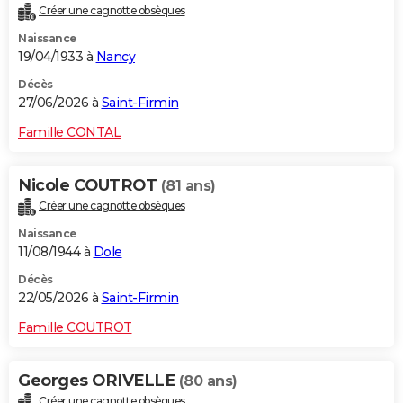
Créer une cagnotte obsèques
City break
Voyage de noces
Climat
Destinations
Voyage nature
Forum
+
PHOTO
Naissance
19/04/1933 à
Nancy
GUIDES D'ACHAT
Décès
BONS PLANS
27/06/2026 à
Saint-Firmin
CARTE DE VOEUX
Famille CONTAL
Carte Bonne année
Carte Pâques
Carte de Noël
Carte Saint-Valentin
Carte d'anniversaire
DICTIONNAIRE
Nicole COUTROT
(81 ans)
Biographies
Expressions
Dictionnaire
Citations
Proverbes
PROGRAMME TV
Créer une cagnotte obsèques
Naissance
COPAINS D'AVANT
11/08/1944 à
Dole
Se connecter
Collèges
Universités
Service militaire
S'inscrire
Lycées
Primaires
Entreprises
Avis de recherche
AVIS DE DÉCÈS
Décès
22/05/2026 à
Saint-Firmin
FORUM
Famille COUTROT
Lifestyle
Sport
Television
Cinema
Bricolage
Culture
Auto
Voyage
Georges ORIVELLE
(80 ans)
Créer une cagnotte obsèques