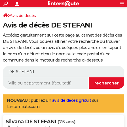
ACTUALITÉS
Connexion
S'inscrire
Avis de décès
Rechercher
Société
Education
Villes
Politique
Faits Divers
Monde
+
SPORT
Avis de décès DE STEFANI
Football
Cyclisme
Forum
Coupe du monde 2026
Tennis
Rugby
CULTURE
Accédez gratuitement sur cette page au carnet des décès des
TNT
Cinéma
Musique
Programme TV
Streaming
Sorties cinéma
+
DE STEFANI. Vous pouvez affiner votre recherche ou trouver
FINANCE
un avis de décès ou un avis d'obsèques plus ancien en tapant
Impôts
Immobilier
Banque
Crédit
Retraite
Epargne
Risques naturels par ville
Assurance
AUTO
le nom d'un défunt et/ou le nom ou le code postal d'une
commune dans le moteur de recherche ci-dessous.
Réserver un essai
Berlines
Forum auto
Essais
Citadines
SUV
+
HIGH-TECH
Meilleur smartphone
Ordinateurs
Guide high-tech
Mobiles
Internet
Jeux vidéo
+
BRICOLAGE
Aménagement intérieur
Cuisine
Jardinage
+
Forum
Extérieur
Salle de bains
Rangement
WEEK-END
Escapades
Expositions
Week-end nature
Guides de France
Patrimoine
Musées
+
LIFESTYLE
NOUVEAU :
publiez un
avis de décès gratuit
sur
Linternaute.com
Bien-être
Mode
+
Art de vivre
Loisirs
Modes de vie
SANTE
Silvana DE STEFANI
Guide de la santé
Médicaments
+
Alimentation
Maladies
Sommeil
(75 ans)
VOYAGE