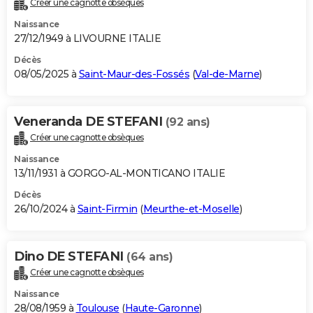
Créer une cagnotte obsèques
City break
Voyage de noces
Climat
Destinations
Voyage nature
Forum
+
PHOTO
Naissance
27/12/1949 à LIVOURNE ITALIE
GUIDES D'ACHAT
Décès
08/05/2025 à
Saint-Maur-des-Fossés
(
Val-de-Marne
)
BONS PLANS
CARTE DE VOEUX
Veneranda DE STEFANI
(92 ans)
Carte Bonne année
Carte Pâques
Carte de Noël
Carte Saint-Valentin
Carte d'anniversaire
DICTIONNAIRE
Créer une cagnotte obsèques
Biographies
Expressions
Dictionnaire
Citations
Proverbes
PROGRAMME TV
Naissance
13/11/1931 à GORGO-AL-MONTICANO ITALIE
COPAINS D'AVANT
Décès
26/10/2024 à
Saint-Firmin
(
Meurthe-et-Moselle
)
Se connecter
Collèges
Universités
Service militaire
S'inscrire
Lycées
Primaires
Entreprises
Avis de recherche
AVIS DE DÉCÈS
FORUM
Dino DE STEFANI
(64 ans)
Lifestyle
Sport
Television
Cinema
Bricolage
Culture
Auto
Voyage
Créer une cagnotte obsèques
Naissance
28/08/1959 à
Toulouse
(
Haute-Garonne
)