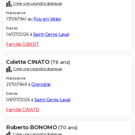
Créer une cagnotte obsèques
City break
Voyage de noces
Climat
Destinations
Voyage nature
Forum
+
PHOTO
Naissance
17/09/1941 au
Puy-en-Velay
GUIDES D'ACHAT
Décès
BONS PLANS
14/07/2026 à
Saint-Genis-Laval
CARTE DE VOEUX
Famille GIBERT
Carte Bonne année
Carte Pâques
Carte de Noël
Carte Saint-Valentin
Carte d'anniversaire
DICTIONNAIRE
Colette CINATO
(76 ans)
Biographies
Expressions
Dictionnaire
Citations
Proverbes
PROGRAMME TV
Créer une cagnotte obsèques
Naissance
COPAINS D'AVANT
21/10/1949 à
Grenoble
Se connecter
Collèges
Universités
Service militaire
S'inscrire
Lycées
Primaires
Entreprises
Avis de recherche
AVIS DE DÉCÈS
Décès
09/07/2026 à
Saint-Genis-Laval
FORUM
Famille CINATO
Lifestyle
Sport
Television
Cinema
Bricolage
Culture
Auto
Voyage
Roberto BONOMO
(70 ans)
Créer une cagnotte obsèques