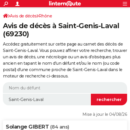
ACTUALITÉS
Connexion
S'inscrire
Avis de décès
Rhône
Rechercher
Société
Education
Villes
Politique
Faits Divers
Monde
+
SPORT
Avis de décès à Saint-Genis-Laval
Football
Cyclisme
Forum
Coupe du monde 2026
Tennis
Rugby
CULTURE
(69230)
TNT
Cinéma
Musique
Programme TV
Streaming
Sorties cinéma
+
FINANCE
Accédez gratuitement sur cette page au carnet des décès de
Saint-Genis-Laval. Vous pouvez affiner votre recherche, trouver
Impôts
Immobilier
Banque
Crédit
Retraite
Epargne
Risques naturels par ville
Assurance
AUTO
un avis de décès, une nécrologie ou un avis d'obsèques plus
ancien en tapant le nom d'un défunt et/ou le nom (ou code
Réserver un essai
Berlines
Forum auto
Essais
Citadines
SUV
+
HIGH-TECH
postal) d'une commune proche de Saint-Genis-Laval dans le
moteur de recherche ci-dessous.
Meilleur smartphone
Ordinateurs
Guide high-tech
Mobiles
Internet
Jeux vidéo
+
BRICOLAGE
Aménagement intérieur
Cuisine
Jardinage
+
Forum
Extérieur
Salle de bains
Rangement
WEEK-END
Escapades
Expositions
Week-end nature
Guides de France
Patrimoine
Musées
+
LIFESTYLE
Bien-être
Mode
+
Art de vivre
Loisirs
Modes de vie
SANTE
Mise à jour le 04/08/26
Guide de la santé
Médicaments
+
Alimentation
Maladies
Sommeil
VOYAGE
Solange GIBERT
(84 ans)