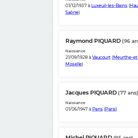
01/12/1937 à
Luxeuil-les-Bains
(
Hau
Saône
)
Raymond PIQUARD
(96 an
Naissance
21/09/1928 à
Vaucourt
(
Meurthe-et
Moselle
)
Jacques PIQUARD
(77 ans)
Naissance
01/06/1947 à
Paris
(
Paris
)
Michel PIQUARD
(95 ans)