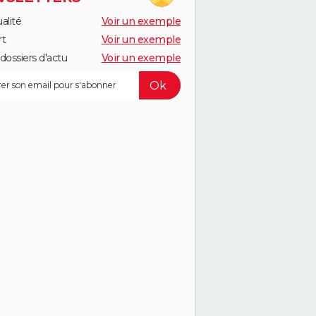
alité
Voir un exemple
rt
Voir un exemple
dossiers d'actu
Voir un exemple