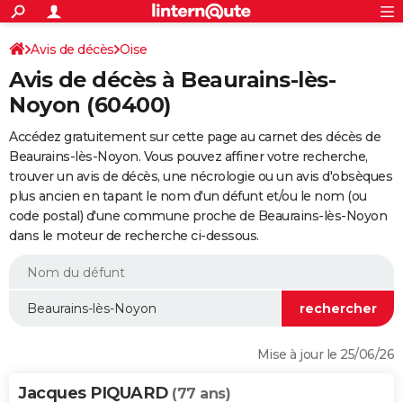
ACTUALITÉS
Connexion
S'inscrire
Avis de décès
Oise
Rechercher
Société
Education
Villes
Politique
Faits Divers
Monde
+
SPORT
Avis de décès à Beaurains-lès-
Football
Cyclisme
Forum
Coupe du monde 2026
Tennis
Rugby
CULTURE
Noyon (60400)
TNT
Cinéma
Musique
Programme TV
Streaming
Sorties cinéma
+
FINANCE
Accédez gratuitement sur cette page au carnet des décès de
Beaurains-lès-Noyon. Vous pouvez affiner votre recherche,
Impôts
Immobilier
Banque
Crédit
Retraite
Epargne
Risques naturels par ville
Assurance
AUTO
trouver un avis de décès, une nécrologie ou un avis d'obsèques
plus ancien en tapant le nom d'un défunt et/ou le nom (ou
Réserver un essai
Berlines
Forum auto
Essais
Citadines
SUV
+
HIGH-TECH
code postal) d'une commune proche de Beaurains-lès-Noyon
dans le moteur de recherche ci-dessous.
Meilleur smartphone
Ordinateurs
Guide high-tech
Mobiles
Internet
Jeux vidéo
+
BRICOLAGE
Aménagement intérieur
Cuisine
Jardinage
+
Forum
Extérieur
Salle de bains
Rangement
WEEK-END
Escapades
Expositions
Week-end nature
Guides de France
Patrimoine
Musées
+
LIFESTYLE
Bien-être
Mode
+
Art de vivre
Loisirs
Modes de vie
SANTE
Mise à jour le 25/06/26
Guide de la santé
Médicaments
+
Alimentation
Maladies
Sommeil
VOYAGE
Jacques PIQUARD
(77 ans)