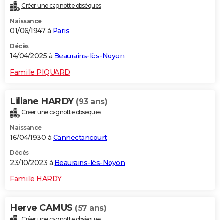
Créer une cagnotte obsèques
City break
Voyage de noces
Climat
Destinations
Voyage nature
Forum
+
PHOTO
Naissance
01/06/1947 à
Paris
GUIDES D'ACHAT
Décès
BONS PLANS
14/04/2025 à
Beaurains-lès-Noyon
CARTE DE VOEUX
Famille PIQUARD
Carte Bonne année
Carte Pâques
Carte de Noël
Carte Saint-Valentin
Carte d'anniversaire
DICTIONNAIRE
Liliane HARDY
(93 ans)
Biographies
Expressions
Dictionnaire
Citations
Proverbes
PROGRAMME TV
Créer une cagnotte obsèques
Naissance
COPAINS D'AVANT
16/04/1930 à
Cannectancourt
Se connecter
Collèges
Universités
Service militaire
S'inscrire
Lycées
Primaires
Entreprises
Avis de recherche
AVIS DE DÉCÈS
Décès
23/10/2023 à
Beaurains-lès-Noyon
FORUM
Famille HARDY
Lifestyle
Sport
Television
Cinema
Bricolage
Culture
Auto
Voyage
Herve CAMUS
(57 ans)
Créer une cagnotte obsèques