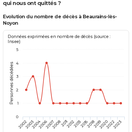
qui nous ont quittés ?
Evolution du nombre de décès à Beaurains-lès-
Noyon
Données exprimées en nombre de décès (source :
Insee)
5
4
Personnes décédées
3
2
1
0
2019
2012
2006
2023
2018
2011
2004
2022
2015
2008
2003
2020
2013
2007
2002