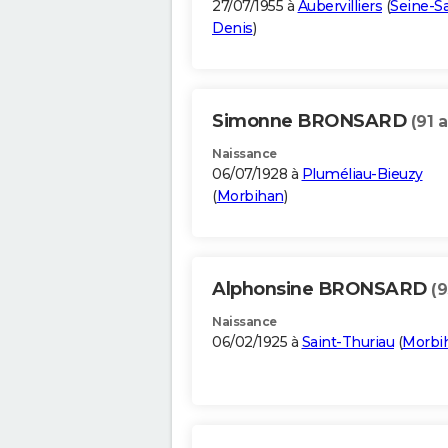
27/07/1955 à
Aubervilliers
(
Seine-Sa
Denis
)
Simonne BRONSARD
(91 
Naissance
06/07/1928 à
Pluméliau-Bieuzy
(
Morbihan
)
Alphonsine BRONSARD
(9
Naissance
06/02/1925 à
Saint-Thuriau
(
Morbi