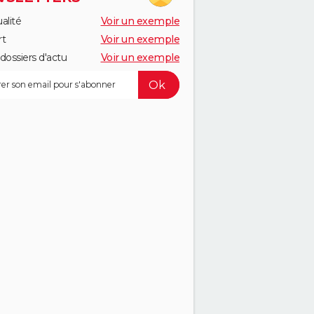
alité
Voir un exemple
rt
Voir un exemple
dossiers d'actu
Voir un exemple