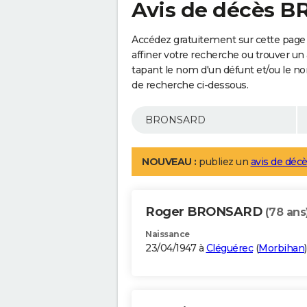
Avis de décès 
Accédez gratuitement sur cette pag
affiner votre recherche ou trouver un
tapant le nom d'un défunt et/ou le 
de recherche ci-dessous.
NOUVEAU :
publiez un
avis de décè
Roger BRONSARD
(78 ans
Naissance
23/04/1947 à
Cléguérec
(
Morbihan
)