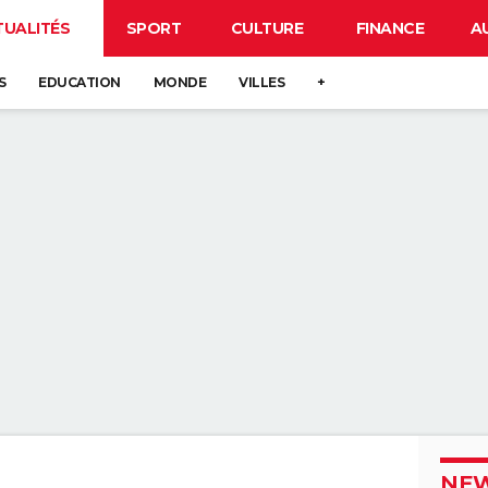
TUALITÉS
SPORT
CULTURE
FINANCE
A
S
EDUCATION
MONDE
VILLES
+
NEW