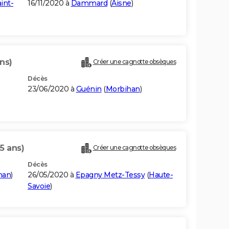
int-
16/11/2020 à
Dammard
(
Aisne
)
ans)
Créer une cagnotte obsèques
Décès
23/06/2020 à
Guénin
(
Morbihan
)
5 ans)
Créer une cagnotte obsèques
Décès
han
)
26/05/2020 à
Epagny Metz-Tessy
(
Haute-
Savoie
)