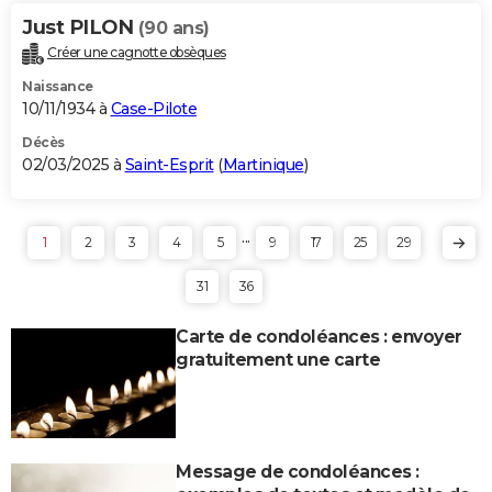
Just PILON
(90 ans)
Créer une cagnotte obsèques
Naissance
10/11/1934 à
Case-Pilote
Décès
02/03/2025 à
Saint-Esprit
(
Martinique
)
...
1
2
3
4
5
9
17
25
29
31
36
Carte de condoléances : envoyer
gratuitement une carte
Message de condoléances :