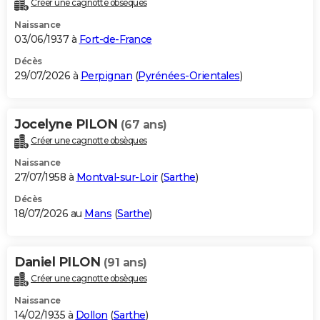
Créer une cagnotte obsèques
City break
Voyage de noces
Climat
Destinations
Voyage nature
Forum
+
PHOTO
Naissance
03/06/1937 à
Fort-de-France
GUIDES D'ACHAT
Décès
29/07/2026 à
Perpignan
(
Pyrénées-Orientales
)
BONS PLANS
CARTE DE VOEUX
Jocelyne PILON
(67 ans)
Carte Bonne année
Carte Pâques
Carte de Noël
Carte Saint-Valentin
Carte d'anniversaire
DICTIONNAIRE
Créer une cagnotte obsèques
Biographies
Expressions
Dictionnaire
Citations
Proverbes
PROGRAMME TV
Naissance
27/07/1958 à
Montval-sur-Loir
(
Sarthe
)
COPAINS D'AVANT
Décès
18/07/2026 au
Mans
(
Sarthe
)
Se connecter
Collèges
Universités
Service militaire
S'inscrire
Lycées
Primaires
Entreprises
Avis de recherche
AVIS DE DÉCÈS
FORUM
Daniel PILON
(91 ans)
Lifestyle
Sport
Television
Cinema
Bricolage
Culture
Auto
Voyage
Créer une cagnotte obsèques
Naissance
14/02/1935 à
Dollon
(
Sarthe
)