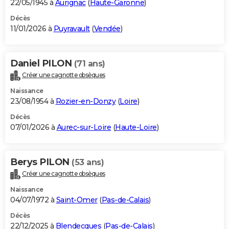
22/05/1945 à
Aurignac
(
Haute-Garonne
)
Décès
11/01/2026 à
Puyravault
(
Vendée
)
Daniel PILON
(71 ans)
Créer une cagnotte obsèques
Naissance
23/08/1954 à
Rozier-en-Donzy
(
Loire
)
Décès
07/01/2026 à
Aurec-sur-Loire
(
Haute-Loire
)
Berys PILON
(53 ans)
Créer une cagnotte obsèques
Naissance
04/07/1972 à
Saint-Omer
(
Pas-de-Calais
)
Décès
22/12/2025 à
Blendecques
(
Pas-de-Calais
)