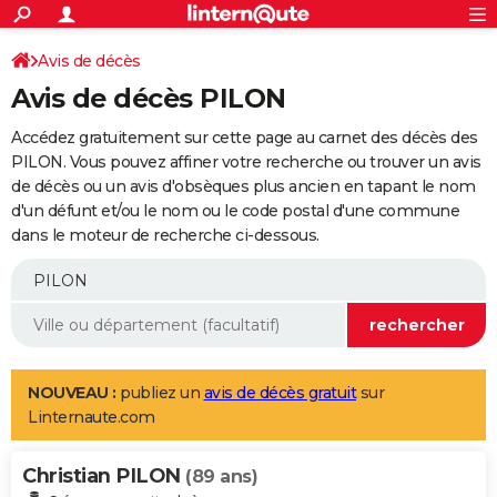
ACTUALITÉS
Connexion
S'inscrire
Avis de décès
Rechercher
Société
Education
Villes
Politique
Faits Divers
Monde
+
SPORT
Avis de décès PILON
Football
Cyclisme
Forum
Coupe du monde 2026
Tennis
Rugby
CULTURE
Accédez gratuitement sur cette page au carnet des décès des
TNT
Cinéma
Musique
Programme TV
Streaming
Sorties cinéma
+
PILON. Vous pouvez affiner votre recherche ou trouver un avis
FINANCE
de décès ou un avis d'obsèques plus ancien en tapant le nom
Impôts
Immobilier
Banque
Crédit
Retraite
Epargne
Risques naturels par ville
Assurance
AUTO
d'un défunt et/ou le nom ou le code postal d'une commune
dans le moteur de recherche ci-dessous.
Réserver un essai
Berlines
Forum auto
Essais
Citadines
SUV
+
HIGH-TECH
Meilleur smartphone
Ordinateurs
Guide high-tech
Mobiles
Internet
Jeux vidéo
+
BRICOLAGE
Aménagement intérieur
Cuisine
Jardinage
+
Forum
Extérieur
Salle de bains
Rangement
WEEK-END
Escapades
Expositions
Week-end nature
Guides de France
Patrimoine
Musées
+
LIFESTYLE
NOUVEAU :
publiez un
avis de décès gratuit
sur
Linternaute.com
Bien-être
Mode
+
Art de vivre
Loisirs
Modes de vie
SANTE
Christian PILON
Guide de la santé
Médicaments
+
Alimentation
Maladies
Sommeil
(89 ans)
VOYAGE