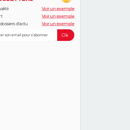
alité
Voir un exemple
rt
Voir un exemple
dossiers d'actu
Voir un exemple