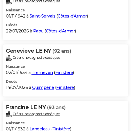
Créer une cagnotte obsèques
City break
Voyage de noces
Climat
Destinations
Voyage nature
Forum
+
PHOTO
Naissance
01/11/1942 à
Saint-Servais
(
Côtes-d'Armor
)
GUIDES D'ACHAT
Décès
22/07/2026 à
Pabu
(
Côtes-d'Armor
)
BONS PLANS
CARTE DE VOEUX
Genevieve LE NY
(92 ans)
Carte Bonne année
Carte Pâques
Carte de Noël
Carte Saint-Valentin
Carte d'anniversaire
DICTIONNAIRE
Créer une cagnotte obsèques
Biographies
Expressions
Dictionnaire
Citations
Proverbes
PROGRAMME TV
Naissance
02/01/1934 à
Tréméven
(
Finistère
)
COPAINS D'AVANT
Décès
14/07/2026 à
Quimperlé
(
Finistère
)
Se connecter
Collèges
Universités
Service militaire
S'inscrire
Lycées
Primaires
Entreprises
Avis de recherche
AVIS DE DÉCÈS
FORUM
Francine LE NY
(93 ans)
Lifestyle
Sport
Television
Cinema
Bricolage
Culture
Auto
Voyage
Créer une cagnotte obsèques
Naissance
01/11/1932 à
Landeleau
(
Finistère
)