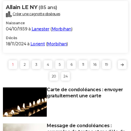
Allain LE NY
(85 ans)
Créer une cagnotte obsèques
Naissance
04/10/1939 à
Lanester
(
Morbihan
)
Décès
18/11/2024 à
Lorient
(
Morbihan
)
1
2
3
4
5
6
11
16
19
20
24
Carte de condoléances : envoyer
gratuitement une carte
Message de condoléances :