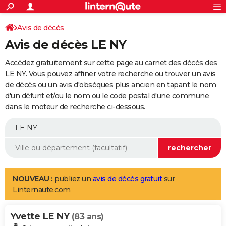
ACTUALITÉS
Connexion
S'inscrire
Avis de décès
Rechercher
Société
Education
Villes
Politique
Faits Divers
Monde
+
SPORT
Avis de décès LE NY
Football
Cyclisme
Forum
Coupe du monde 2026
Tennis
Rugby
CULTURE
Accédez gratuitement sur cette page au carnet des décès des
TNT
Cinéma
Musique
Programme TV
Streaming
Sorties cinéma
+
LE NY. Vous pouvez affiner votre recherche ou trouver un avis
FINANCE
de décès ou un avis d'obsèques plus ancien en tapant le nom
Impôts
Immobilier
Banque
Crédit
Retraite
Epargne
Risques naturels par ville
Assurance
AUTO
d'un défunt et/ou le nom ou le code postal d'une commune
dans le moteur de recherche ci-dessous.
Réserver un essai
Berlines
Forum auto
Essais
Citadines
SUV
+
HIGH-TECH
Meilleur smartphone
Ordinateurs
Guide high-tech
Mobiles
Internet
Jeux vidéo
+
BRICOLAGE
Aménagement intérieur
Cuisine
Jardinage
+
Forum
Extérieur
Salle de bains
Rangement
WEEK-END
Escapades
Expositions
Week-end nature
Guides de France
Patrimoine
Musées
+
LIFESTYLE
NOUVEAU :
publiez un
avis de décès gratuit
sur
Linternaute.com
Bien-être
Mode
+
Art de vivre
Loisirs
Modes de vie
SANTE
Yvette LE NY
Guide de la santé
Médicaments
+
Alimentation
Maladies
Sommeil
(83 ans)
VOYAGE