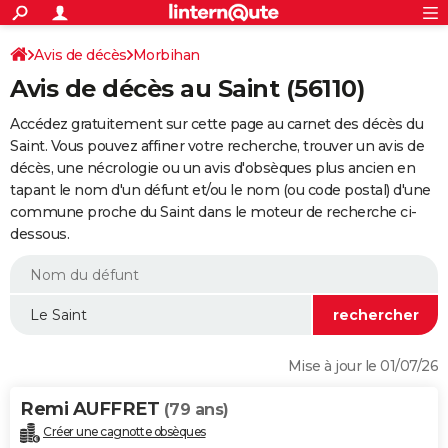
ACTUALITÉS
Connexion
S'inscrire
Avis de décès
Morbihan
Rechercher
Société
Education
Villes
Politique
Faits Divers
Monde
+
SPORT
Avis de décès au Saint (56110)
Football
Cyclisme
Forum
Coupe du monde 2026
Tennis
Rugby
CULTURE
Accédez gratuitement sur cette page au carnet des décès du
TNT
Cinéma
Musique
Programme TV
Streaming
Sorties cinéma
+
Saint. Vous pouvez affiner votre recherche, trouver un avis de
FINANCE
décès, une nécrologie ou un avis d'obsèques plus ancien en
Impôts
Immobilier
Banque
Crédit
Retraite
Epargne
Risques naturels par ville
Assurance
AUTO
tapant le nom d'un défunt et/ou le nom (ou code postal) d'une
commune proche du Saint dans le moteur de recherche ci-
Réserver un essai
Berlines
Forum auto
Essais
Citadines
SUV
+
HIGH-TECH
dessous.
Meilleur smartphone
Ordinateurs
Guide high-tech
Mobiles
Internet
Jeux vidéo
+
BRICOLAGE
Aménagement intérieur
Cuisine
Jardinage
+
Forum
Extérieur
Salle de bains
Rangement
WEEK-END
Escapades
Expositions
Week-end nature
Guides de France
Patrimoine
Musées
+
LIFESTYLE
Mise à jour le 01/07/26
Bien-être
Mode
+
Art de vivre
Loisirs
Modes de vie
SANTE
Remi AUFFRET
(79 ans)
Guide de la santé
Médicaments
+
Alimentation
Maladies
Sommeil
VOYAGE
Créer une cagnotte obsèques