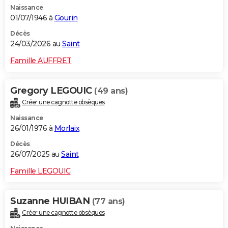
Naissance
City break
Voyage de noces
Climat
Destinations
Voyage nature
Forum
+
PHOTO
01/07/1946 à
Gourin
GUIDES D'ACHAT
Décès
24/03/2026 au
Saint
BONS PLANS
Famille AUFFRET
CARTE DE VOEUX
Gregory LEGOUIC
(49 ans)
Carte Bonne année
Carte Pâques
Carte de Noël
Carte Saint-Valentin
Carte d'anniversaire
DICTIONNAIRE
Créer une cagnotte obsèques
Biographies
Expressions
Dictionnaire
Citations
Proverbes
PROGRAMME TV
Naissance
26/01/1976 à
Morlaix
COPAINS D'AVANT
Décès
26/07/2025 au
Saint
Se connecter
Collèges
Universités
Service militaire
S'inscrire
Lycées
Primaires
Entreprises
Avis de recherche
AVIS DE DÉCÈS
Famille LEGOUIC
FORUM
Lifestyle
Sport
Television
Cinema
Bricolage
Culture
Auto
Voyage
Suzanne HUIBAN
(77 ans)
Créer une cagnotte obsèques