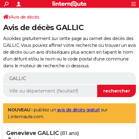
ACTUALITÉS
Connexion
S'inscrire
Avis de décès
Rechercher
Société
Education
Villes
Politique
Faits Divers
Monde
+
SPORT
Avis de décès GALLIC
Football
Cyclisme
Forum
Coupe du monde 2026
Tennis
Rugby
CULTURE
Accédez gratuitement sur cette page au carnet des décès des
TNT
Cinéma
Musique
Programme TV
Streaming
Sorties cinéma
+
GALLIC. Vous pouvez affiner votre recherche ou trouver un avis
FINANCE
de décès ou un avis d'obsèques plus ancien en tapant le nom
Impôts
Immobilier
Banque
Crédit
Retraite
Epargne
Risques naturels par ville
Assurance
AUTO
d'un défunt et/ou le nom ou le code postal d'une commune
dans le moteur de recherche ci-dessous.
Réserver un essai
Berlines
Forum auto
Essais
Citadines
SUV
+
HIGH-TECH
Meilleur smartphone
Ordinateurs
Guide high-tech
Mobiles
Internet
Jeux vidéo
+
BRICOLAGE
Aménagement intérieur
Cuisine
Jardinage
+
Forum
Extérieur
Salle de bains
Rangement
WEEK-END
Escapades
Expositions
Week-end nature
Guides de France
Patrimoine
Musées
+
LIFESTYLE
NOUVEAU :
publiez un
avis de décès gratuit
sur
Linternaute.com
Bien-être
Mode
+
Art de vivre
Loisirs
Modes de vie
SANTE
Genevieve GALLIC
Guide de la santé
Médicaments
+
Alimentation
Maladies
Sommeil
(81 ans)
VOYAGE