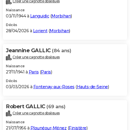
Créer une cagnotte obsèques
City break
Voyage de noces
Climat
Destinations
Voyage nature
Forum
+
PHOTO
Naissance
03/11/1944 à
Languidic
(
Morbihan
)
GUIDES D'ACHAT
Décès
28/04/2026 à
Lorient
(
Morbihan
)
BONS PLANS
CARTE DE VOEUX
Jeannine GALLIC
(84 ans)
Carte Bonne année
Carte Pâques
Carte de Noël
Carte Saint-Valentin
Carte d'anniversaire
DICTIONNAIRE
Créer une cagnotte obsèques
Biographies
Expressions
Dictionnaire
Citations
Proverbes
PROGRAMME TV
Naissance
27/11/1941 à
Paris
(
Paris
)
COPAINS D'AVANT
Décès
03/03/2026 à
Fontenay-aux-Roses
(
Hauts-de-Seine
)
Se connecter
Collèges
Universités
Service militaire
S'inscrire
Lycées
Primaires
Entreprises
Avis de recherche
AVIS DE DÉCÈS
FORUM
Robert GALLIC
(69 ans)
Lifestyle
Sport
Television
Cinema
Bricolage
Culture
Auto
Voyage
Créer une cagnotte obsèques
Naissance
21/07/1956 à
Plounéour-Ménez
(
Finistère
)