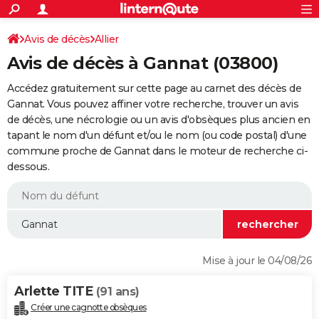
ACTUALITÉS
Connexion
S'inscrire
Avis de décès
Allier
Rechercher
Société
Education
Villes
Politique
Faits Divers
Monde
+
SPORT
Avis de décès à Gannat (03800)
Football
Cyclisme
Forum
Coupe du monde 2026
Tennis
Rugby
CULTURE
Accédez gratuitement sur cette page au carnet des décès de
TNT
Cinéma
Musique
Programme TV
Streaming
Sorties cinéma
+
Gannat. Vous pouvez affiner votre recherche, trouver un avis
FINANCE
de décès, une nécrologie ou un avis d'obsèques plus ancien en
Impôts
Immobilier
Banque
Crédit
Retraite
Epargne
Risques naturels par ville
Assurance
AUTO
tapant le nom d'un défunt et/ou le nom (ou code postal) d'une
commune proche de Gannat dans le moteur de recherche ci-
Réserver un essai
Berlines
Forum auto
Essais
Citadines
SUV
+
HIGH-TECH
dessous.
Meilleur smartphone
Ordinateurs
Guide high-tech
Mobiles
Internet
Jeux vidéo
+
BRICOLAGE
Aménagement intérieur
Cuisine
Jardinage
+
Forum
Extérieur
Salle de bains
Rangement
WEEK-END
Escapades
Expositions
Week-end nature
Guides de France
Patrimoine
Musées
+
LIFESTYLE
Mise à jour le 04/08/26
Bien-être
Mode
+
Art de vivre
Loisirs
Modes de vie
SANTE
Arlette TITE
(91 ans)
Guide de la santé
Médicaments
+
Alimentation
Maladies
Sommeil
VOYAGE
Créer une cagnotte obsèques