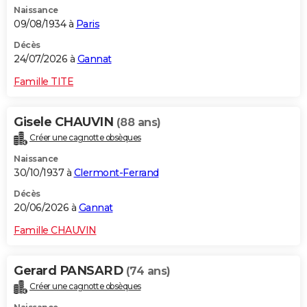
Naissance
City break
Voyage de noces
Climat
Destinations
Voyage nature
Forum
+
PHOTO
09/08/1934 à
Paris
GUIDES D'ACHAT
Décès
24/07/2026 à
Gannat
BONS PLANS
Famille TITE
CARTE DE VOEUX
Gisele CHAUVIN
(88 ans)
Carte Bonne année
Carte Pâques
Carte de Noël
Carte Saint-Valentin
Carte d'anniversaire
DICTIONNAIRE
Créer une cagnotte obsèques
Biographies
Expressions
Dictionnaire
Citations
Proverbes
PROGRAMME TV
Naissance
30/10/1937 à
Clermont-Ferrand
COPAINS D'AVANT
Décès
20/06/2026 à
Gannat
Se connecter
Collèges
Universités
Service militaire
S'inscrire
Lycées
Primaires
Entreprises
Avis de recherche
AVIS DE DÉCÈS
Famille CHAUVIN
FORUM
Lifestyle
Sport
Television
Cinema
Bricolage
Culture
Auto
Voyage
Gerard PANSARD
(74 ans)
Créer une cagnotte obsèques