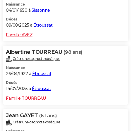
Naissance
City break
Voyage de noces
Climat
Destinations
Voyage nature
Forum
+
PHOTO
04/01/1950 à
Sissonne
GUIDES D'ACHAT
Décès
09/08/2025 à
Étroussat
BONS PLANS
Famille AVEZ
CARTE DE VOEUX
Albertine TOURREAU
(98 ans)
Carte Bonne année
Carte Pâques
Carte de Noël
Carte Saint-Valentin
Carte d'anniversaire
DICTIONNAIRE
Créer une cagnotte obsèques
Biographies
Expressions
Dictionnaire
Citations
Proverbes
PROGRAMME TV
Naissance
26/04/1927 à
Étroussat
COPAINS D'AVANT
Décès
14/07/2025 à
Étroussat
Se connecter
Collèges
Universités
Service militaire
S'inscrire
Lycées
Primaires
Entreprises
Avis de recherche
AVIS DE DÉCÈS
Famille TOURREAU
FORUM
Lifestyle
Sport
Television
Cinema
Bricolage
Culture
Auto
Voyage
Jean GAYET
(61 ans)
Créer une cagnotte obsèques