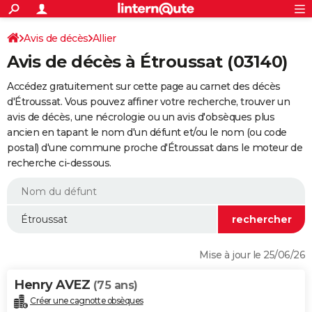
ACTUALITÉS
Connexion
S'inscrire
Avis de décès
Allier
Rechercher
Société
Education
Villes
Politique
Faits Divers
Monde
+
SPORT
Avis de décès à Étroussat (03140)
Football
Cyclisme
Forum
Coupe du monde 2026
Tennis
Rugby
CULTURE
Accédez gratuitement sur cette page au carnet des décès
TNT
Cinéma
Musique
Programme TV
Streaming
Sorties cinéma
+
d'Étroussat. Vous pouvez affiner votre recherche, trouver un
FINANCE
avis de décès, une nécrologie ou un avis d'obsèques plus
Impôts
Immobilier
Banque
Crédit
Retraite
Epargne
Risques naturels par ville
Assurance
AUTO
ancien en tapant le nom d'un défunt et/ou le nom (ou code
postal) d'une commune proche d'Étroussat dans le moteur de
Réserver un essai
Berlines
Forum auto
Essais
Citadines
SUV
+
HIGH-TECH
recherche ci-dessous.
Meilleur smartphone
Ordinateurs
Guide high-tech
Mobiles
Internet
Jeux vidéo
+
BRICOLAGE
Aménagement intérieur
Cuisine
Jardinage
+
Forum
Extérieur
Salle de bains
Rangement
WEEK-END
Escapades
Expositions
Week-end nature
Guides de France
Patrimoine
Musées
+
LIFESTYLE
Mise à jour le 25/06/26
Bien-être
Mode
+
Art de vivre
Loisirs
Modes de vie
SANTE
Henry AVEZ
(75 ans)
Guide de la santé
Médicaments
+
Alimentation
Maladies
Sommeil
VOYAGE
Créer une cagnotte obsèques