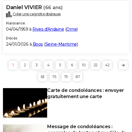
Daniel VIVIER
(66 ans)
Créer une cagnotte obsèques
Naissance
04/04/1959 à
Rives d'Andaine
(
Orne
)
Décès
24/01/2026 à
Boos
(
Seine-Maritime
)
1
2
3
4
5
6
10
22
42
63
75
79
87
Carte de condoléances : envoyer
gratuitement une carte
Message de condoléances :