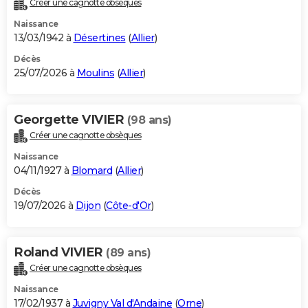
Créer une cagnotte obsèques
City break
Voyage de noces
Climat
Destinations
Voyage nature
Forum
+
PHOTO
Naissance
13/03/1942 à
Désertines
(
Allier
)
GUIDES D'ACHAT
Décès
25/07/2026 à
Moulins
(
Allier
)
BONS PLANS
CARTE DE VOEUX
Georgette VIVIER
(98 ans)
Carte Bonne année
Carte Pâques
Carte de Noël
Carte Saint-Valentin
Carte d'anniversaire
DICTIONNAIRE
Créer une cagnotte obsèques
Biographies
Expressions
Dictionnaire
Citations
Proverbes
PROGRAMME TV
Naissance
04/11/1927 à
Blomard
(
Allier
)
COPAINS D'AVANT
Décès
19/07/2026 à
Dijon
(
Côte-d'Or
)
Se connecter
Collèges
Universités
Service militaire
S'inscrire
Lycées
Primaires
Entreprises
Avis de recherche
AVIS DE DÉCÈS
FORUM
Roland VIVIER
(89 ans)
Lifestyle
Sport
Television
Cinema
Bricolage
Culture
Auto
Voyage
Créer une cagnotte obsèques
Naissance
17/02/1937 à
Juvigny Val d'Andaine
(
Orne
)