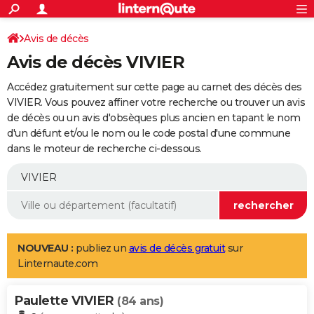
ACTUALITÉS
Connexion
S'inscrire
Avis de décès
Rechercher
Société
Education
Villes
Politique
Faits Divers
Monde
+
SPORT
Avis de décès VIVIER
Football
Cyclisme
Forum
Coupe du monde 2026
Tennis
Rugby
CULTURE
Accédez gratuitement sur cette page au carnet des décès des
TNT
Cinéma
Musique
Programme TV
Streaming
Sorties cinéma
+
VIVIER. Vous pouvez affiner votre recherche ou trouver un avis
FINANCE
de décès ou un avis d'obsèques plus ancien en tapant le nom
Impôts
Immobilier
Banque
Crédit
Retraite
Epargne
Risques naturels par ville
Assurance
AUTO
d'un défunt et/ou le nom ou le code postal d'une commune
dans le moteur de recherche ci-dessous.
Réserver un essai
Berlines
Forum auto
Essais
Citadines
SUV
+
HIGH-TECH
Meilleur smartphone
Ordinateurs
Guide high-tech
Mobiles
Internet
Jeux vidéo
+
BRICOLAGE
Aménagement intérieur
Cuisine
Jardinage
+
Forum
Extérieur
Salle de bains
Rangement
WEEK-END
Escapades
Expositions
Week-end nature
Guides de France
Patrimoine
Musées
+
LIFESTYLE
NOUVEAU :
publiez un
avis de décès gratuit
sur
Linternaute.com
Bien-être
Mode
+
Art de vivre
Loisirs
Modes de vie
SANTE
Paulette VIVIER
Guide de la santé
Médicaments
+
Alimentation
Maladies
Sommeil
(84 ans)
VOYAGE