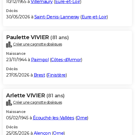
10/12/1955 à
Villemaury
(
Eure-et-Loir
)
Décès
30/05/2026 à
Saint-Denis-Lanneray
(
Eure-et-Loir
)
Paulette VIVIER
(81 ans)
Créer une cagnotte obsèques
Naissance
23/11/1944 à
Paimpol
(
Côtes-d'Armor
)
Décès
27/05/2026 à
Brest
(
Finistère
)
Arlette VIVIER
(81 ans)
Créer une cagnotte obsèques
Naissance
05/02/1945 à
Écouché-les-Vallées
(
Orne
)
Décès
25/05/2026 à
Alençon
(
Orne
)