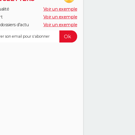
alité
Voir un exemple
rt
Voir un exemple
dossiers d'actu
Voir un exemple