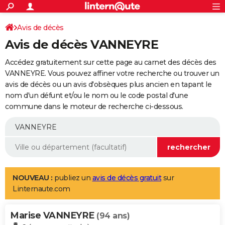
ACTUALITÉS
Connexion
S'inscrire
Avis de décès
Rechercher
Société
Education
Villes
Politique
Faits Divers
Monde
+
SPORT
Avis de décès VANNEYRE
Football
Cyclisme
Forum
Coupe du monde 2026
Tennis
Rugby
CULTURE
Accédez gratuitement sur cette page au carnet des décès des
TNT
Cinéma
Musique
Programme TV
Streaming
Sorties cinéma
+
VANNEYRE. Vous pouvez affiner votre recherche ou trouver un
FINANCE
avis de décès ou un avis d'obsèques plus ancien en tapant le
Impôts
Immobilier
Banque
Crédit
Retraite
Epargne
Risques naturels par ville
Assurance
AUTO
nom d'un défunt et/ou le nom ou le code postal d'une
commune dans le moteur de recherche ci-dessous.
Réserver un essai
Berlines
Forum auto
Essais
Citadines
SUV
+
HIGH-TECH
Meilleur smartphone
Ordinateurs
Guide high-tech
Mobiles
Internet
Jeux vidéo
+
BRICOLAGE
Aménagement intérieur
Cuisine
Jardinage
+
Forum
Extérieur
Salle de bains
Rangement
WEEK-END
Escapades
Expositions
Week-end nature
Guides de France
Patrimoine
Musées
+
LIFESTYLE
NOUVEAU :
publiez un
avis de décès gratuit
sur
Linternaute.com
Bien-être
Mode
+
Art de vivre
Loisirs
Modes de vie
SANTE
Marise VANNEYRE
Guide de la santé
Médicaments
+
Alimentation
Maladies
Sommeil
(94 ans)
VOYAGE