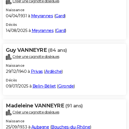
Créer une cagnotte obsèques
City break
Voyage de noces
Climat
Destinations
Voyage nature
Forum
+
PHOTO
Naissance
04/04/1931 à
Meyrannes
(
Gard
)
GUIDES D'ACHAT
Décès
14/08/2025 à
Meyrannes
(
Gard
)
BONS PLANS
CARTE DE VOEUX
Guy VANNEYRE
(84 ans)
Carte Bonne année
Carte Pâques
Carte de Noël
Carte Saint-Valentin
Carte d'anniversaire
DICTIONNAIRE
Créer une cagnotte obsèques
Biographies
Expressions
Dictionnaire
Citations
Proverbes
PROGRAMME TV
Naissance
29/12/1940 à
Privas
(
Ardèche
)
COPAINS D'AVANT
Décès
09/07/2025 à
Belin-Béliet
(
Gironde
)
Se connecter
Collèges
Universités
Service militaire
S'inscrire
Lycées
Primaires
Entreprises
Avis de recherche
AVIS DE DÉCÈS
FORUM
Madeleine VANNEYRE
(91 ans)
Lifestyle
Sport
Television
Cinema
Bricolage
Culture
Auto
Voyage
Créer une cagnotte obsèques
Naissance
25/09/1933 à
Aubagne
(
Bouches-du-Rhône
)