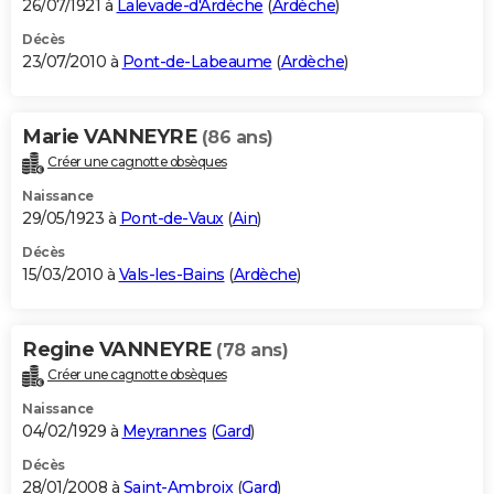
26/07/1921 à
Lalevade-d'Ardèche
(
Ardèche
)
Décès
23/07/2010 à
Pont-de-Labeaume
(
Ardèche
)
Marie VANNEYRE
(86 ans)
Créer une cagnotte obsèques
Naissance
29/05/1923 à
Pont-de-Vaux
(
Ain
)
Décès
15/03/2010 à
Vals-les-Bains
(
Ardèche
)
Regine VANNEYRE
(78 ans)
Créer une cagnotte obsèques
Naissance
04/02/1929 à
Meyrannes
(
Gard
)
Décès
28/01/2008 à
Saint-Ambroix
(
Gard
)