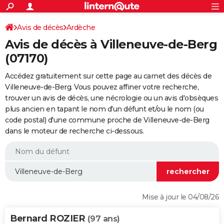
ACTUALITÉS
Connexion
S'inscrire
Avis de décès
Ardèche
Rechercher
Société
Education
Villes
Politique
Faits Divers
Monde
+
SPORT
Avis de décès à Villeneuve-de-Berg
Football
Cyclisme
Forum
Coupe du monde 2026
Tennis
Rugby
CULTURE
(07170)
TNT
Cinéma
Musique
Programme TV
Streaming
Sorties cinéma
+
FINANCE
Accédez gratuitement sur cette page au carnet des décès de
Villeneuve-de-Berg. Vous pouvez affiner votre recherche,
Impôts
Immobilier
Banque
Crédit
Retraite
Epargne
Risques naturels par ville
Assurance
AUTO
trouver un avis de décès, une nécrologie ou un avis d'obsèques
plus ancien en tapant le nom d'un défunt et/ou le nom (ou
Réserver un essai
Berlines
Forum auto
Essais
Citadines
SUV
+
HIGH-TECH
code postal) d'une commune proche de Villeneuve-de-Berg
dans le moteur de recherche ci-dessous.
Meilleur smartphone
Ordinateurs
Guide high-tech
Mobiles
Internet
Jeux vidéo
+
BRICOLAGE
Aménagement intérieur
Cuisine
Jardinage
+
Forum
Extérieur
Salle de bains
Rangement
WEEK-END
Escapades
Expositions
Week-end nature
Guides de France
Patrimoine
Musées
+
LIFESTYLE
Bien-être
Mode
+
Art de vivre
Loisirs
Modes de vie
SANTE
Mise à jour le 04/08/26
Guide de la santé
Médicaments
+
Alimentation
Maladies
Sommeil
VOYAGE
Bernard ROZIER
(97 ans)