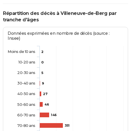
Répartition des décès à Villeneuve-de-Berg par
tranche d'âges
Données exprimées en nombre de décès (source :
Insee)
Moins de 10 ans
2
10-20 ans
0
20-30 ans
5
30-40 ans
9
40-50 ans
27
50-60 ans
46
60-70 ans
146
70-80 ans
351