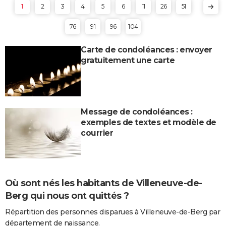
1
2
3
4
5
6
11
26
51
76
91
96
104
Carte de condoléances : envoyer
gratuitement une carte
Message de condoléances :
exemples de textes et modèle de
courrier
Où sont nés les habitants de Villeneuve-de-
Berg qui nous ont quittés ?
Répartition des personnes disparues à Villeneuve-de-Berg par
département de naissance.