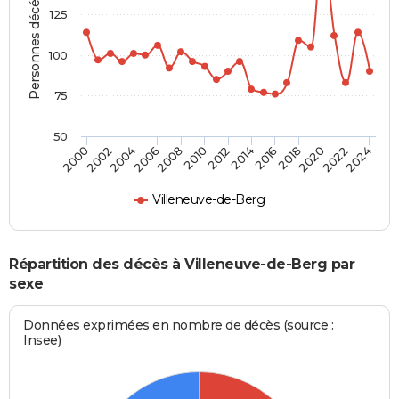
Personnes décédées
125
100
75
50
2012
2004
2018
2010
2024
2002
2016
2008
2022
2000
2014
2006
2020
Villeneuve-de-Berg
Répartition des décès à Villeneuve-de-Berg par
sexe
Données exprimées en nombre de décès (source :
Insee)