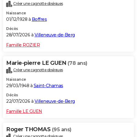
Créer une cagnotte obsèques
City break
Voyage de noces
Climat
Destinations
Voyage nature
Forum
+
PHOTO
Naissance
01/12/1928 à
Boffres
GUIDES D'ACHAT
Décès
BONS PLANS
28/07/2026 à
Villeneuve-de-Berg
CARTE DE VOEUX
Famille ROZIER
Carte Bonne année
Carte Pâques
Carte de Noël
Carte Saint-Valentin
Carte d'anniversaire
DICTIONNAIRE
Marie-pierre LE GUEN
(78 ans)
Biographies
Expressions
Dictionnaire
Citations
Proverbes
PROGRAMME TV
Créer une cagnotte obsèques
Naissance
COPAINS D'AVANT
29/03/1948 à
Saint-Chamas
Se connecter
Collèges
Universités
Service militaire
S'inscrire
Lycées
Primaires
Entreprises
Avis de recherche
AVIS DE DÉCÈS
Décès
22/07/2026 à
Villeneuve-de-Berg
FORUM
Famille LE GUEN
Lifestyle
Sport
Television
Cinema
Bricolage
Culture
Auto
Voyage
Roger THOMAS
(95 ans)
Créer une cagnotte obsèques