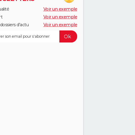
alité
Voir un exemple
rt
Voir un exemple
dossiers d'actu
Voir un exemple