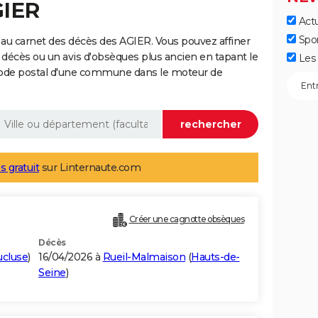
GIER
Actu
Spo
au carnet des décès des AGIER. Vous pouvez affiner
 décès ou un avis d'obsèques plus ancien en tapant le
Les 
code postal d'une commune dans le moteur de
s gratuit
sur Linternaute.com
Créer une cagnotte obsèques
Décès
ucluse
)
16/04/2026 à
Rueil-Malmaison
(
Hauts-de-
Seine
)