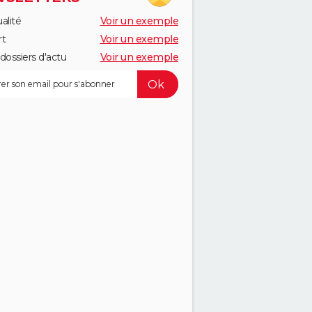
alité
Voir un exemple
rt
Voir un exemple
dossiers d'actu
Voir un exemple