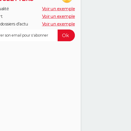
alité
Voir un exemple
rt
Voir un exemple
dossiers d'actu
Voir un exemple