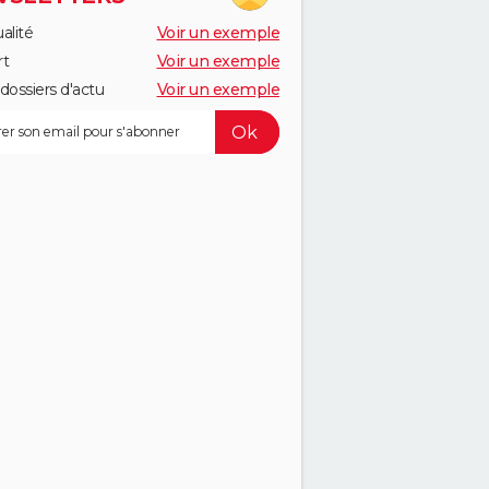
alité
Voir un exemple
rt
Voir un exemple
dossiers d'actu
Voir un exemple