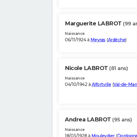
Marguerite LABROT
(99 a
Naissance
06/11/1924 à
Meyras
(
Ardèche
)
Nicole LABROT
(81 ans)
Naissance
04/10/1942 à
Alfortville
(
Val-de-Mar
Andrea LABROT
(95 ans)
Naissance
18/03/1928 à
Mouleydier
(
Dordogn