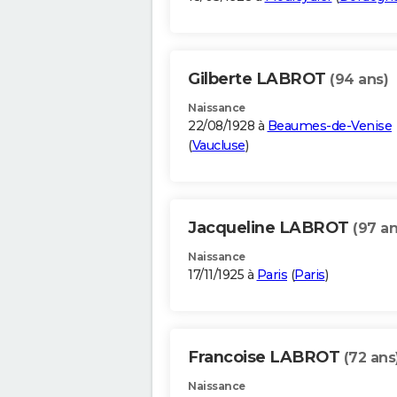
Gilberte LABROT
(94 ans)
Naissance
22/08/1928 à
Beaumes-de-Venise
(
Vaucluse
)
Jacqueline LABROT
(97 an
Naissance
17/11/1925 à
Paris
(
Paris
)
Francoise LABROT
(72 ans
Naissance