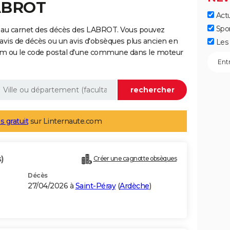
LABROT
Actu
Spo
 au carnet des décès des LABROT. Vous pouvez
 avis de décès ou un avis d'obsèques plus ancien en
Les 
nom ou le code postal d'une commune dans le moteur
s gratuit
sur Linternaute.com
)
Créer une cagnotte obsèques
Décès
27/04/2026 à
Saint-Péray
(
Ardèche
)