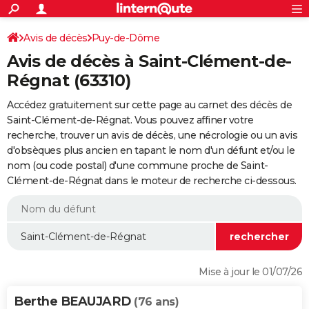
ACTUALITÉS
Connexion
S'inscrire
Avis de décès
Puy-de-Dôme
Rechercher
Société
Education
Villes
Politique
Faits Divers
Monde
+
SPORT
Avis de décès à Saint-Clément-de-
Football
Cyclisme
Forum
Coupe du monde 2026
Tennis
Rugby
CULTURE
Régnat (63310)
TNT
Cinéma
Musique
Programme TV
Streaming
Sorties cinéma
+
FINANCE
Accédez gratuitement sur cette page au carnet des décès de
Saint-Clément-de-Régnat. Vous pouvez affiner votre
Impôts
Immobilier
Banque
Crédit
Retraite
Epargne
Risques naturels par ville
Assurance
AUTO
recherche, trouver un avis de décès, une nécrologie ou un avis
d'obsèques plus ancien en tapant le nom d'un défunt et/ou le
Réserver un essai
Berlines
Forum auto
Essais
Citadines
SUV
+
HIGH-TECH
nom (ou code postal) d'une commune proche de Saint-
Clément-de-Régnat dans le moteur de recherche ci-dessous.
Meilleur smartphone
Ordinateurs
Guide high-tech
Mobiles
Internet
Jeux vidéo
+
BRICOLAGE
Aménagement intérieur
Cuisine
Jardinage
+
Forum
Extérieur
Salle de bains
Rangement
WEEK-END
Escapades
Expositions
Week-end nature
Guides de France
Patrimoine
Musées
+
LIFESTYLE
Bien-être
Mode
+
Art de vivre
Loisirs
Modes de vie
SANTE
Mise à jour le 01/07/26
Guide de la santé
Médicaments
+
Alimentation
Maladies
Sommeil
VOYAGE
Berthe BEAUJARD
(76 ans)