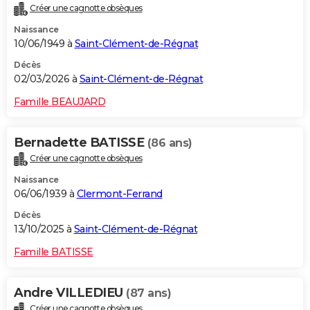
Créer une cagnotte obsèques
City break
Voyage de noces
Climat
Destinations
Voyage nature
Forum
+
PHOTO
Naissance
10/06/1949 à
Saint-Clément-de-Régnat
GUIDES D'ACHAT
Décès
BONS PLANS
02/03/2026 à
Saint-Clément-de-Régnat
CARTE DE VOEUX
Famille BEAUJARD
Carte Bonne année
Carte Pâques
Carte de Noël
Carte Saint-Valentin
Carte d'anniversaire
DICTIONNAIRE
Bernadette BATISSE
(86 ans)
Biographies
Expressions
Dictionnaire
Citations
Proverbes
PROGRAMME TV
Créer une cagnotte obsèques
Naissance
COPAINS D'AVANT
06/06/1939 à
Clermont-Ferrand
Se connecter
Collèges
Universités
Service militaire
S'inscrire
Lycées
Primaires
Entreprises
Avis de recherche
AVIS DE DÉCÈS
Décès
13/10/2025 à
Saint-Clément-de-Régnat
FORUM
Famille BATISSE
Lifestyle
Sport
Television
Cinema
Bricolage
Culture
Auto
Voyage
Andre VILLEDIEU
(87 ans)
Créer une cagnotte obsèques