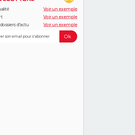
alité
Voir un exemple
rt
Voir un exemple
dossiers d'actu
Voir un exemple