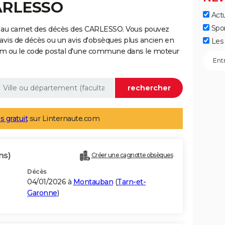
CARLESSO
Actu
Spo
e au carnet des décès des CARLESSO. Vous pouvez
 avis de décès ou un avis d'obsèques plus ancien en
Les 
nom ou le code postal d'une commune dans le moteur
s gratuit
sur Linternaute.com
ns)
Créer une cagnotte obsèques
Décès
04/01/2026 à
Montauban
(
Tarn-et-
Garonne
)