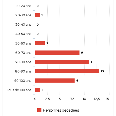
10-20 ans
0
20-30 ans
1
30-40 ans
0
40-50 ans
0
50-60 ans
2
60-70 ans
9
70-80 ans
11
80-90 ans
13
90-100 ans
8
Plus de 100 ans
1
0
2,5
5
7,5
10
12,5
15
Personnes décédées