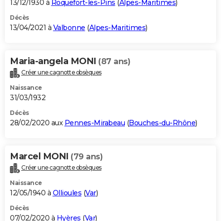
13/12/1930 à
Roquefort-les-Pins
(
Alpes-Maritimes
)
Décès
13/04/2021 à
Valbonne
(
Alpes-Maritimes
)
Maria-angela MONI
(87 ans)
Créer une cagnotte obsèques
Naissance
31/03/1932
Décès
28/02/2020 aux
Pennes-Mirabeau
(
Bouches-du-Rhône
)
Marcel MONI
(79 ans)
Créer une cagnotte obsèques
Naissance
12/05/1940 à
Ollioules
(
Var
)
Décès
07/02/2020 à
Hyères
(
Var
)