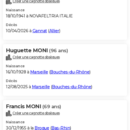
Créer une cagnotte obsèques
City break
Voyage de noces
Climat
Destinations
Voyage nature
Forum
+
PHOTO
Naissance
18/10/1941 à NOVAFELTRIA ITALIE
GUIDES D'ACHAT
Décès
10/04/2026 à
Gannat
(
Allier
)
BONS PLANS
CARTE DE VOEUX
Huguette MONI
(96 ans)
Carte Bonne année
Carte Pâques
Carte de Noël
Carte Saint-Valentin
Carte d'anniversaire
DICTIONNAIRE
Créer une cagnotte obsèques
Biographies
Expressions
Dictionnaire
Citations
Proverbes
PROGRAMME TV
Naissance
16/10/1928 à
Marseille
(
Bouches-du-Rhône
)
COPAINS D'AVANT
Décès
12/08/2025 à
Marseille
(
Bouches-du-Rhône
)
Se connecter
Collèges
Universités
Service militaire
S'inscrire
Lycées
Primaires
Entreprises
Avis de recherche
AVIS DE DÉCÈS
FORUM
Francis MONI
(69 ans)
Lifestyle
Sport
Television
Cinema
Bricolage
Culture
Auto
Voyage
Créer une cagnotte obsèques
Naissance
30/12/1955 à la
Broque
(
Bas-Rhin
)