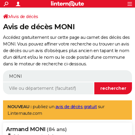
ACTUALITÉS
Connexion
S'inscrire
Avis de décès
Rechercher
Société
Education
Villes
Politique
Faits Divers
Monde
+
SPORT
Avis de décès MONI
Football
Cyclisme
Forum
Coupe du monde 2026
Tennis
Rugby
CULTURE
Accédez gratuitement sur cette page au carnet des décès des
TNT
Cinéma
Musique
Programme TV
Streaming
Sorties cinéma
+
MONI. Vous pouvez affiner votre recherche ou trouver un avis
FINANCE
de décès ou un avis d'obsèques plus ancien en tapant le nom
Impôts
Immobilier
Banque
Crédit
Retraite
Epargne
Risques naturels par ville
Assurance
AUTO
d'un défunt et/ou le nom ou le code postal d'une commune
dans le moteur de recherche ci-dessous.
Réserver un essai
Berlines
Forum auto
Essais
Citadines
SUV
+
HIGH-TECH
Meilleur smartphone
Ordinateurs
Guide high-tech
Mobiles
Internet
Jeux vidéo
+
BRICOLAGE
Aménagement intérieur
Cuisine
Jardinage
+
Forum
Extérieur
Salle de bains
Rangement
WEEK-END
Escapades
Expositions
Week-end nature
Guides de France
Patrimoine
Musées
+
LIFESTYLE
NOUVEAU :
publiez un
avis de décès gratuit
sur
Linternaute.com
Bien-être
Mode
+
Art de vivre
Loisirs
Modes de vie
SANTE
Armand MONI
Guide de la santé
Médicaments
+
Alimentation
Maladies
Sommeil
(84 ans)
VOYAGE