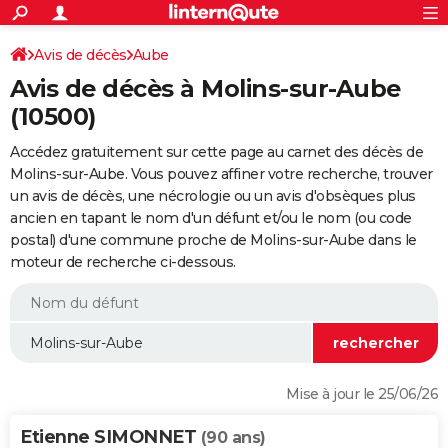
ACTUALITÉS
Connexion
S'inscrire
Avis de décès
Aube
Rechercher
Société
Education
Villes
Politique
Faits Divers
Monde
+
SPORT
Avis de décès à Molins-sur-Aube
Football
Cyclisme
Forum
Coupe du monde 2026
Tennis
Rugby
CULTURE
(10500)
TNT
Cinéma
Musique
Programme TV
Streaming
Sorties cinéma
+
FINANCE
Accédez gratuitement sur cette page au carnet des décès de
Molins-sur-Aube. Vous pouvez affiner votre recherche, trouver
Impôts
Immobilier
Banque
Crédit
Retraite
Epargne
Risques naturels par ville
Assurance
AUTO
un avis de décès, une nécrologie ou un avis d'obsèques plus
ancien en tapant le nom d'un défunt et/ou le nom (ou code
Réserver un essai
Berlines
Forum auto
Essais
Citadines
SUV
+
HIGH-TECH
postal) d'une commune proche de Molins-sur-Aube dans le
moteur de recherche ci-dessous.
Meilleur smartphone
Ordinateurs
Guide high-tech
Mobiles
Internet
Jeux vidéo
+
BRICOLAGE
Aménagement intérieur
Cuisine
Jardinage
+
Forum
Extérieur
Salle de bains
Rangement
WEEK-END
Escapades
Expositions
Week-end nature
Guides de France
Patrimoine
Musées
+
LIFESTYLE
Bien-être
Mode
+
Art de vivre
Loisirs
Modes de vie
SANTE
Mise à jour le 25/06/26
Guide de la santé
Médicaments
+
Alimentation
Maladies
Sommeil
VOYAGE
Etienne SIMONNET
(90 ans)