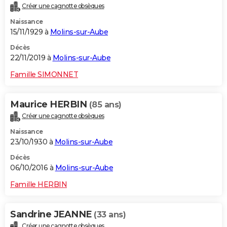
Créer une cagnotte obsèques
City break
Voyage de noces
Climat
Destinations
Voyage nature
Forum
+
PHOTO
Naissance
15/11/1929 à
Molins-sur-Aube
GUIDES D'ACHAT
Décès
BONS PLANS
22/11/2019 à
Molins-sur-Aube
CARTE DE VOEUX
Famille SIMONNET
Carte Bonne année
Carte Pâques
Carte de Noël
Carte Saint-Valentin
Carte d'anniversaire
DICTIONNAIRE
Maurice HERBIN
(85 ans)
Biographies
Expressions
Dictionnaire
Citations
Proverbes
PROGRAMME TV
Créer une cagnotte obsèques
Naissance
COPAINS D'AVANT
23/10/1930 à
Molins-sur-Aube
Se connecter
Collèges
Universités
Service militaire
S'inscrire
Lycées
Primaires
Entreprises
Avis de recherche
AVIS DE DÉCÈS
Décès
06/10/2016 à
Molins-sur-Aube
FORUM
Famille HERBIN
Lifestyle
Sport
Television
Cinema
Bricolage
Culture
Auto
Voyage
Sandrine JEANNE
(33 ans)
Créer une cagnotte obsèques