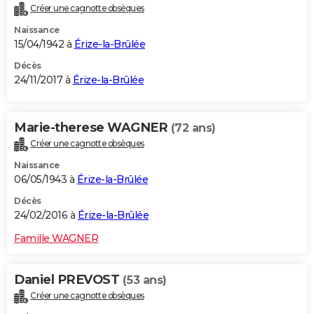
Créer une cagnotte obsèques
City break
Voyage de noces
Climat
Destinations
Voyage nature
Forum
+
PHOTO
Naissance
15/04/1942 à
Érize-la-Brûlée
GUIDES D'ACHAT
Décès
BONS PLANS
24/11/2017 à
Érize-la-Brûlée
CARTE DE VOEUX
Marie-therese WAGNER
(72 ans)
Carte Bonne année
Carte Pâques
Carte de Noël
Carte Saint-Valentin
Carte d'anniversaire
DICTIONNAIRE
Créer une cagnotte obsèques
Biographies
Expressions
Dictionnaire
Citations
Proverbes
PROGRAMME TV
Naissance
06/05/1943 à
Érize-la-Brûlée
COPAINS D'AVANT
Décès
Se connecter
Collèges
Universités
Service militaire
S'inscrire
Lycées
Primaires
Entreprises
Avis de recherche
24/02/2016 à
Érize-la-Brûlée
AVIS DE DÉCÈS
Famille WAGNER
FORUM
Lifestyle
Sport
Television
Cinema
Bricolage
Culture
Auto
Voyage
Daniel PREVOST
(53 ans)
Créer une cagnotte obsèques