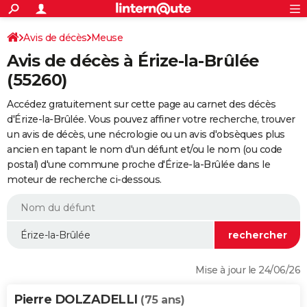
ACTUALITÉS
Connexion
S'inscrire
Avis de décès
Meuse
Rechercher
Société
Education
Villes
Politique
Faits Divers
Monde
+
SPORT
Avis de décès à Érize-la-Brûlée
Football
Cyclisme
Forum
Coupe du monde 2026
Tennis
Rugby
CULTURE
(55260)
TNT
Cinéma
Musique
Programme TV
Streaming
Sorties cinéma
+
FINANCE
Accédez gratuitement sur cette page au carnet des décès
d'Érize-la-Brûlée. Vous pouvez affiner votre recherche, trouver
Impôts
Immobilier
Banque
Crédit
Retraite
Epargne
Risques naturels par ville
Assurance
AUTO
un avis de décès, une nécrologie ou un avis d'obsèques plus
ancien en tapant le nom d'un défunt et/ou le nom (ou code
Réserver un essai
Berlines
Forum auto
Essais
Citadines
SUV
+
HIGH-TECH
postal) d'une commune proche d'Érize-la-Brûlée dans le
moteur de recherche ci-dessous.
Meilleur smartphone
Ordinateurs
Guide high-tech
Mobiles
Internet
Jeux vidéo
+
BRICOLAGE
Aménagement intérieur
Cuisine
Jardinage
+
Forum
Extérieur
Salle de bains
Rangement
WEEK-END
Escapades
Expositions
Week-end nature
Guides de France
Patrimoine
Musées
+
LIFESTYLE
Bien-être
Mode
+
Art de vivre
Loisirs
Modes de vie
SANTE
Mise à jour le 24/06/26
Guide de la santé
Médicaments
+
Alimentation
Maladies
Sommeil
VOYAGE
Pierre DOLZADELLI
(75 ans)