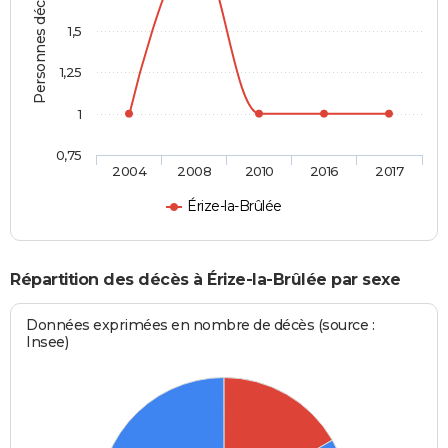
Personnes décédées
1,5
1,25
1
0,75
2004
2008
2010
2016
2017
Érize-la-Brûlée
Répartition des décès à Érize-la-Brûlée par sexe
Données exprimées en nombre de décès (source :
Insee)