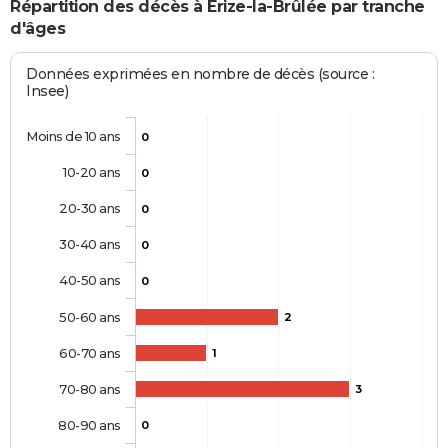
Répartition des décès à Érize-la-Brûlée par tranche
d'âges
Données exprimées en nombre de décès (source :
Insee)
Moins de 10 ans
0
10-20 ans
0
20-30 ans
0
30-40 ans
0
40-50 ans
0
50-60 ans
2
60-70 ans
1
70-80 ans
3
80-90 ans
0