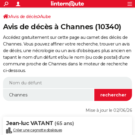
ACTUALITÉS
Connexion
S'inscrire
Avis de décès
Aube
Rechercher
Société
Education
Villes
Politique
Faits Divers
Monde
+
SPORT
Avis de décès à Channes (10340)
Football
Cyclisme
Forum
Coupe du monde 2026
Tennis
Rugby
CULTURE
Accédez gratuitement sur cette page au carnet des décès de
TNT
Cinéma
Musique
Programme TV
Streaming
Sorties cinéma
+
Channes. Vous pouvez affiner votre recherche, trouver un avis
FINANCE
de décès, une nécrologie ou un avis d'obsèques plus ancien en
Impôts
Immobilier
Banque
Crédit
Retraite
Epargne
Risques naturels par ville
Assurance
AUTO
tapant le nom d'un défunt et/ou le nom (ou code postal) d'une
commune proche de Channes dans le moteur de recherche
Réserver un essai
Berlines
Forum auto
Essais
Citadines
SUV
+
HIGH-TECH
ci-dessous.
Meilleur smartphone
Ordinateurs
Guide high-tech
Mobiles
Internet
Jeux vidéo
+
BRICOLAGE
Aménagement intérieur
Cuisine
Jardinage
+
Forum
Extérieur
Salle de bains
Rangement
WEEK-END
Escapades
Expositions
Week-end nature
Guides de France
Patrimoine
Musées
+
LIFESTYLE
Mise à jour le 02/06/26
Bien-être
Mode
+
Art de vivre
Loisirs
Modes de vie
SANTE
Jean-luc VATANT
(65 ans)
Guide de la santé
Médicaments
+
Alimentation
Maladies
Sommeil
VOYAGE
Créer une cagnotte obsèques