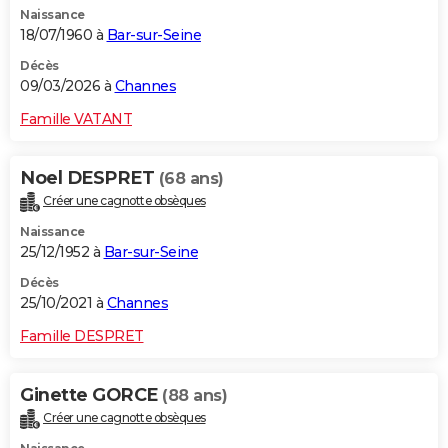
Naissance
City break
Voyage de noces
Climat
Destinations
Voyage nature
Forum
+
PHOTO
18/07/1960 à
Bar-sur-Seine
GUIDES D'ACHAT
Décès
09/03/2026 à
Channes
BONS PLANS
Famille VATANT
CARTE DE VOEUX
Noel DESPRET
(68 ans)
Carte Bonne année
Carte Pâques
Carte de Noël
Carte Saint-Valentin
Carte d'anniversaire
DICTIONNAIRE
Créer une cagnotte obsèques
Biographies
Expressions
Dictionnaire
Citations
Proverbes
PROGRAMME TV
Naissance
25/12/1952 à
Bar-sur-Seine
COPAINS D'AVANT
Décès
25/10/2021 à
Channes
Se connecter
Collèges
Universités
Service militaire
S'inscrire
Lycées
Primaires
Entreprises
Avis de recherche
AVIS DE DÉCÈS
Famille DESPRET
FORUM
Lifestyle
Sport
Television
Cinema
Bricolage
Culture
Auto
Voyage
Ginette GORCE
(88 ans)
Créer une cagnotte obsèques