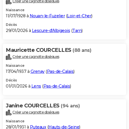
Créer une cagnotte obsèques
City break
Voyage de noces
Climat
Destinations
Voyage nature
Forum
+
PHOTO
Naissance
11/07/1928 à
Nouan-le-Fuzelier
(
Loir-et-Cher
)
GUIDES D'ACHAT
Décès
29/01/2026 à
Lescure-d'Albigeois
(
Tarn
)
BONS PLANS
CARTE DE VOEUX
Mauricette COURCELLES
(88 ans)
Carte Bonne année
Carte Pâques
Carte de Noël
Carte Saint-Valentin
Carte d'anniversaire
DICTIONNAIRE
Créer une cagnotte obsèques
Biographies
Expressions
Dictionnaire
Citations
Proverbes
PROGRAMME TV
Naissance
17/04/1937 à
Grenay
(
Pas-de-Calais
)
COPAINS D'AVANT
Décès
01/01/2026 à
Lens
(
Pas-de-Calais
)
Se connecter
Collèges
Universités
Service militaire
S'inscrire
Lycées
Primaires
Entreprises
Avis de recherche
AVIS DE DÉCÈS
FORUM
Janine COURCELLES
(94 ans)
Lifestyle
Sport
Television
Cinema
Bricolage
Culture
Auto
Voyage
Créer une cagnotte obsèques
Naissance
28/01/1931 à
Puteaux
(
Hauts-de-Seine
)