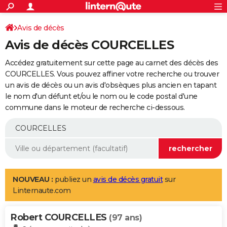
ACTUALITÉS
Connexion
S'inscrire
Avis de décès
Rechercher
Société
Education
Villes
Politique
Faits Divers
Monde
+
SPORT
Avis de décès COURCELLES
Football
Cyclisme
Forum
Coupe du monde 2026
Tennis
Rugby
CULTURE
Accédez gratuitement sur cette page au carnet des décès des
TNT
Cinéma
Musique
Programme TV
Streaming
Sorties cinéma
+
COURCELLES. Vous pouvez affiner votre recherche ou trouver
FINANCE
un avis de décès ou un avis d'obsèques plus ancien en tapant
Impôts
Immobilier
Banque
Crédit
Retraite
Epargne
Risques naturels par ville
Assurance
AUTO
le nom d'un défunt et/ou le nom ou le code postal d'une
commune dans le moteur de recherche ci-dessous.
Réserver un essai
Berlines
Forum auto
Essais
Citadines
SUV
+
HIGH-TECH
Meilleur smartphone
Ordinateurs
Guide high-tech
Mobiles
Internet
Jeux vidéo
+
BRICOLAGE
Aménagement intérieur
Cuisine
Jardinage
+
Forum
Extérieur
Salle de bains
Rangement
WEEK-END
Escapades
Expositions
Week-end nature
Guides de France
Patrimoine
Musées
+
LIFESTYLE
NOUVEAU :
publiez un
avis de décès gratuit
sur
Linternaute.com
Bien-être
Mode
+
Art de vivre
Loisirs
Modes de vie
SANTE
Robert COURCELLES
Guide de la santé
Médicaments
+
Alimentation
Maladies
Sommeil
(97 ans)
VOYAGE