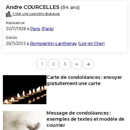
Andre COURCELLES
(84 ans)
Créer une cagnotte obsèques
Naissance
30/11/1928 à
Paris
(
Paris
)
Décès
25/11/2013 à
Romorantin-Lanthenay
(
Loir-et-Cher
)
1
2
3
4
Carte de condoléances : envoyer
gratuitement une carte
Message de condoléances :
exemples de textes et modèle de
courrier