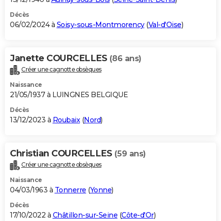
Décès
06/02/2024 à
Soisy-sous-Montmorency
(
Val-d'Oise
)
Janette COURCELLES
(86 ans)
Créer une cagnotte obsèques
Naissance
21/05/1937 à LUINGNES BELGIQUE
Décès
13/12/2023 à
Roubaix
(
Nord
)
Christian COURCELLES
(59 ans)
Créer une cagnotte obsèques
Naissance
04/03/1963 à
Tonnerre
(
Yonne
)
Décès
17/10/2022 à
Châtillon-sur-Seine
(
Côte-d'Or
)