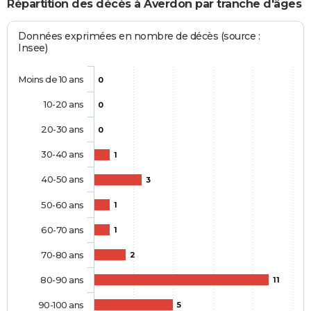
Répartition des décès à Averdon par tranche d'âges
Données exprimées en nombre de décès (source :
Insee)
Moins de 10 ans
0
10-20 ans
0
20-30 ans
0
30-40 ans
1
40-50 ans
3
50-60 ans
1
60-70 ans
1
70-80 ans
2
80-90 ans
11
90-100 ans
5