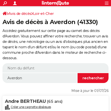
ACTUALITÉS
Connexion
S'inscrire
Avis de décès
Loir-et-Cher
Rechercher
Société
Education
Villes
Politique
Faits Divers
Monde
+
SPORT
Avis de décès à Averdon (41330)
Football
Cyclisme
Forum
Coupe du monde 2026
Tennis
Rugby
CULTURE
Accédez gratuitement sur cette page au carnet des décès
TNT
Cinéma
Musique
Programme TV
Streaming
Sorties cinéma
+
d'Averdon. Vous pouvez affiner votre recherche, trouver un avis
FINANCE
de décès, une nécrologie ou un avis d'obsèques plus ancien en
Impôts
Immobilier
Banque
Crédit
Retraite
Epargne
Risques naturels par ville
Assurance
AUTO
tapant le nom d'un défunt et/ou le nom (ou code postal) d'une
commune proche d'Averdon dans le moteur de recherche ci-
Réserver un essai
Berlines
Forum auto
Essais
Citadines
SUV
+
HIGH-TECH
dessous.
Meilleur smartphone
Ordinateurs
Guide high-tech
Mobiles
Internet
Jeux vidéo
+
BRICOLAGE
Aménagement intérieur
Cuisine
Jardinage
+
Forum
Extérieur
Salle de bains
Rangement
WEEK-END
Escapades
Expositions
Week-end nature
Guides de France
Patrimoine
Musées
+
LIFESTYLE
Mise à jour le 01/07/26
Bien-être
Mode
+
Art de vivre
Loisirs
Modes de vie
SANTE
Andre BERTHEAU
(65 ans)
Guide de la santé
Médicaments
+
Alimentation
Maladies
Sommeil
VOYAGE
Créer une cagnotte obsèques