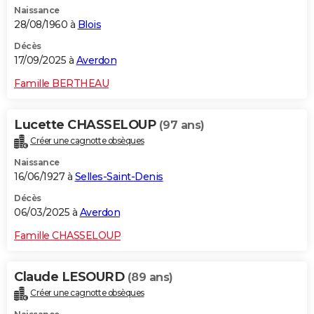
Naissance
City break
Voyage de noces
Climat
Destinations
Voyage nature
Forum
+
PHOTO
28/08/1960 à
Blois
GUIDES D'ACHAT
Décès
17/09/2025 à
Averdon
BONS PLANS
Famille BERTHEAU
CARTE DE VOEUX
Lucette CHASSELOUP
(97 ans)
Carte Bonne année
Carte Pâques
Carte de Noël
Carte Saint-Valentin
Carte d'anniversaire
DICTIONNAIRE
Créer une cagnotte obsèques
Biographies
Expressions
Dictionnaire
Citations
Proverbes
PROGRAMME TV
Naissance
16/06/1927 à
Selles-Saint-Denis
COPAINS D'AVANT
Décès
06/03/2025 à
Averdon
Se connecter
Collèges
Universités
Service militaire
S'inscrire
Lycées
Primaires
Entreprises
Avis de recherche
AVIS DE DÉCÈS
Famille CHASSELOUP
FORUM
Lifestyle
Sport
Television
Cinema
Bricolage
Culture
Auto
Voyage
Claude LESOURD
(89 ans)
Créer une cagnotte obsèques