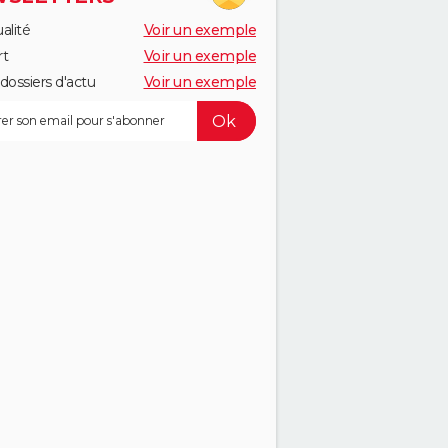
alité
Voir un exemple
rt
Voir un exemple
dossiers d'actu
Voir un exemple