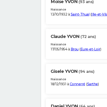
Moise YVON
(93 ans)
Naissance
13/10/1932 à
Saint-Thual
(
Ille-et-Vi
Claude YVON
(72 ans)
Naissance
17/05/1954 à
Brou
(
Eure-et-Loir
)
Gisele YVON
(94 ans)
Naissance
18/12/1931 à
Connerré
(
Sarthe
)
Daniel YVON
(64 ans)