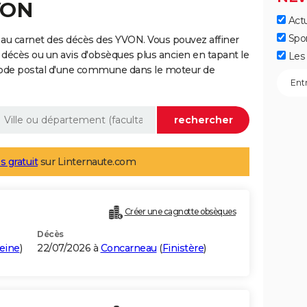
VON
Actu
Spo
 au carnet des décès des YVON. Vous pouvez affiner
 décès ou un avis d'obsèques plus ancien en tapant le
Les 
code postal d'une commune dans le moteur de
s gratuit
sur Linternaute.com
Créer une cagnotte obsèques
Décès
eine
)
22/07/2026 à
Concarneau
(
Finistère
)