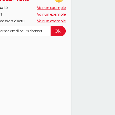
alité
Voir un exemple
rt
Voir un exemple
dossiers d'actu
Voir un exemple