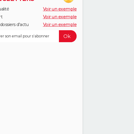
alité
Voir un exemple
rt
Voir un exemple
dossiers d'actu
Voir un exemple