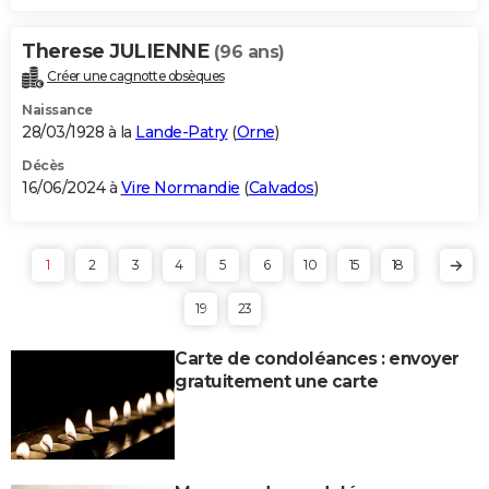
Therese JULIENNE
(96 ans)
Créer une cagnotte obsèques
Naissance
28/03/1928 à la
Lande-Patry
(
Orne
)
Décès
16/06/2024 à
Vire Normandie
(
Calvados
)
1
2
3
4
5
6
10
15
18
19
23
Carte de condoléances : envoyer
gratuitement une carte