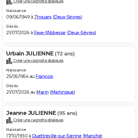
Créer une cagnotte obsèques
City break
Voyage de noces
Climat
Destinations
Voyage nature
Forum
+
PHOTO
Naissance
09/06/1949 à
Thouars
(
Deux-Sèvres
)
GUIDES D'ACHAT
Décès
21/07/2026 à
Faye-l'Abbesse
(
Deux-Sèvres
)
BONS PLANS
CARTE DE VOEUX
Urbain JULIENNE
(72 ans)
Carte Bonne année
Carte Pâques
Carte de Noël
Carte Saint-Valentin
Carte d'anniversaire
DICTIONNAIRE
Créer une cagnotte obsèques
Biographies
Expressions
Dictionnaire
Citations
Proverbes
PROGRAMME TV
Naissance
25/05/1954 au
François
COPAINS D'AVANT
Décès
21/07/2026 au
Marin
(
Martinique
)
Se connecter
Collèges
Universités
Service militaire
S'inscrire
Lycées
Primaires
Entreprises
Avis de recherche
AVIS DE DÉCÈS
FORUM
Jeanne JULIENNE
(95 ans)
Lifestyle
Sport
Television
Cinema
Bricolage
Culture
Auto
Voyage
Créer une cagnotte obsèques
Naissance
17/10/1930 à
Quettreville-sur-Sienne
(
Manche
)