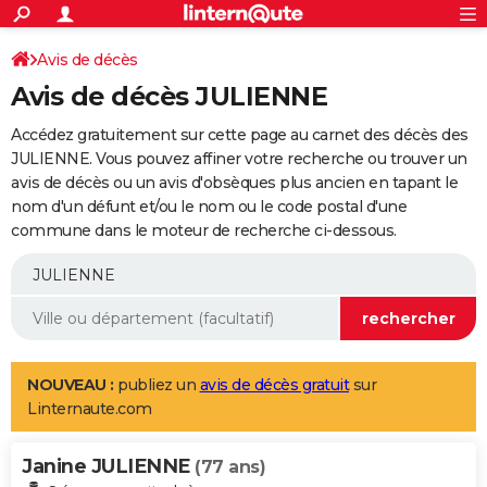
ACTUALITÉS
Connexion
S'inscrire
Avis de décès
Rechercher
Société
Education
Villes
Politique
Faits Divers
Monde
+
SPORT
Avis de décès JULIENNE
Football
Cyclisme
Forum
Coupe du monde 2026
Tennis
Rugby
CULTURE
Accédez gratuitement sur cette page au carnet des décès des
TNT
Cinéma
Musique
Programme TV
Streaming
Sorties cinéma
+
JULIENNE. Vous pouvez affiner votre recherche ou trouver un
FINANCE
avis de décès ou un avis d'obsèques plus ancien en tapant le
Impôts
Immobilier
Banque
Crédit
Retraite
Epargne
Risques naturels par ville
Assurance
AUTO
nom d'un défunt et/ou le nom ou le code postal d'une
commune dans le moteur de recherche ci-dessous.
Réserver un essai
Berlines
Forum auto
Essais
Citadines
SUV
+
HIGH-TECH
Meilleur smartphone
Ordinateurs
Guide high-tech
Mobiles
Internet
Jeux vidéo
+
BRICOLAGE
Aménagement intérieur
Cuisine
Jardinage
+
Forum
Extérieur
Salle de bains
Rangement
WEEK-END
Escapades
Expositions
Week-end nature
Guides de France
Patrimoine
Musées
+
LIFESTYLE
NOUVEAU :
publiez un
avis de décès gratuit
sur
Linternaute.com
Bien-être
Mode
+
Art de vivre
Loisirs
Modes de vie
SANTE
Janine JULIENNE
Guide de la santé
Médicaments
+
Alimentation
Maladies
Sommeil
(77 ans)
VOYAGE