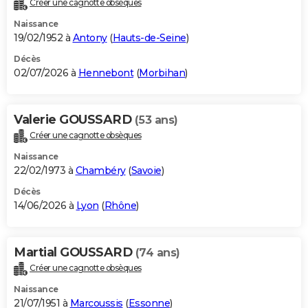
Créer une cagnotte obsèques
City break
Voyage de noces
Climat
Destinations
Voyage nature
Forum
+
PHOTO
Naissance
19/02/1952 à
Antony
(
Hauts-de-Seine
)
GUIDES D'ACHAT
Décès
02/07/2026 à
Hennebont
(
Morbihan
)
BONS PLANS
CARTE DE VOEUX
Valerie GOUSSARD
(53 ans)
Carte Bonne année
Carte Pâques
Carte de Noël
Carte Saint-Valentin
Carte d'anniversaire
DICTIONNAIRE
Créer une cagnotte obsèques
Biographies
Expressions
Dictionnaire
Citations
Proverbes
PROGRAMME TV
Naissance
22/02/1973 à
Chambéry
(
Savoie
)
COPAINS D'AVANT
Décès
14/06/2026 à
Lyon
(
Rhône
)
Se connecter
Collèges
Universités
Service militaire
S'inscrire
Lycées
Primaires
Entreprises
Avis de recherche
AVIS DE DÉCÈS
FORUM
Martial GOUSSARD
(74 ans)
Lifestyle
Sport
Television
Cinema
Bricolage
Culture
Auto
Voyage
Créer une cagnotte obsèques
Naissance
21/07/1951 à
Marcoussis
(
Essonne
)