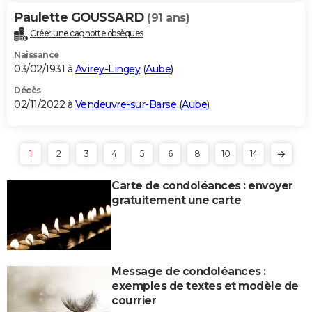
Paulette GOUSSARD
(91 ans)
Créer une cagnotte obsèques
Naissance
03/02/1931 à
Avirey-Lingey
(
Aube
)
Décès
02/11/2022 à
Vendeuvre-sur-Barse
(
Aube
)
1
2
3
4
5
6
8
10
14
Carte de condoléances : envoyer
gratuitement une carte
Message de condoléances :
exemples de textes et modèle de
courrier