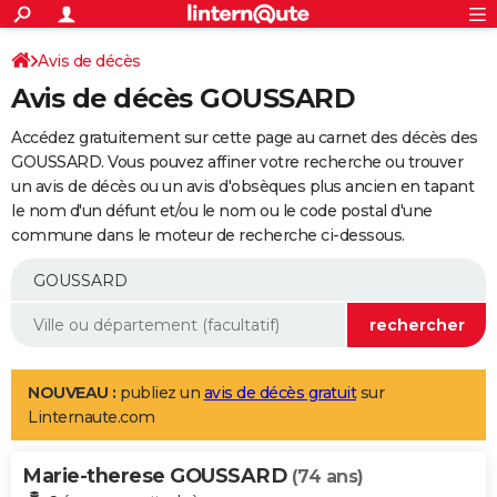
ACTUALITÉS
Connexion
S'inscrire
Avis de décès
Rechercher
Société
Education
Villes
Politique
Faits Divers
Monde
+
SPORT
Avis de décès GOUSSARD
Football
Cyclisme
Forum
Coupe du monde 2026
Tennis
Rugby
CULTURE
Accédez gratuitement sur cette page au carnet des décès des
TNT
Cinéma
Musique
Programme TV
Streaming
Sorties cinéma
+
GOUSSARD. Vous pouvez affiner votre recherche ou trouver
FINANCE
un avis de décès ou un avis d'obsèques plus ancien en tapant
Impôts
Immobilier
Banque
Crédit
Retraite
Epargne
Risques naturels par ville
Assurance
AUTO
le nom d'un défunt et/ou le nom ou le code postal d'une
commune dans le moteur de recherche ci-dessous.
Réserver un essai
Berlines
Forum auto
Essais
Citadines
SUV
+
HIGH-TECH
Meilleur smartphone
Ordinateurs
Guide high-tech
Mobiles
Internet
Jeux vidéo
+
BRICOLAGE
Aménagement intérieur
Cuisine
Jardinage
+
Forum
Extérieur
Salle de bains
Rangement
WEEK-END
Escapades
Expositions
Week-end nature
Guides de France
Patrimoine
Musées
+
LIFESTYLE
NOUVEAU :
publiez un
avis de décès gratuit
sur
Linternaute.com
Bien-être
Mode
+
Art de vivre
Loisirs
Modes de vie
SANTE
Marie-therese GOUSSARD
Guide de la santé
Médicaments
+
Alimentation
Maladies
Sommeil
(74 ans)
VOYAGE