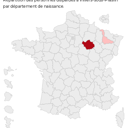
Répartition des personnes disparues à Villiers-sous-Praslin
par département de naissance.