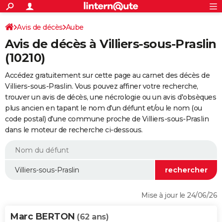
ACTUALITÉS
Connexion
S'inscrire
Avis de décès
Aube
Rechercher
Société
Education
Villes
Politique
Faits Divers
Monde
+
SPORT
Avis de décès à Villiers-sous-Praslin
Football
Cyclisme
Forum
Coupe du monde 2026
Tennis
Rugby
CULTURE
(10210)
TNT
Cinéma
Musique
Programme TV
Streaming
Sorties cinéma
+
FINANCE
Accédez gratuitement sur cette page au carnet des décès de
Villiers-sous-Praslin. Vous pouvez affiner votre recherche,
Impôts
Immobilier
Banque
Crédit
Retraite
Epargne
Risques naturels par ville
Assurance
AUTO
trouver un avis de décès, une nécrologie ou un avis d'obsèques
plus ancien en tapant le nom d'un défunt et/ou le nom (ou
Réserver un essai
Berlines
Forum auto
Essais
Citadines
SUV
+
HIGH-TECH
code postal) d'une commune proche de Villiers-sous-Praslin
dans le moteur de recherche ci-dessous.
Meilleur smartphone
Ordinateurs
Guide high-tech
Mobiles
Internet
Jeux vidéo
+
BRICOLAGE
Aménagement intérieur
Cuisine
Jardinage
+
Forum
Extérieur
Salle de bains
Rangement
WEEK-END
Escapades
Expositions
Week-end nature
Guides de France
Patrimoine
Musées
+
LIFESTYLE
Bien-être
Mode
+
Art de vivre
Loisirs
Modes de vie
SANTE
Mise à jour le 24/06/26
Guide de la santé
Médicaments
+
Alimentation
Maladies
Sommeil
VOYAGE
Marc BERTON
(62 ans)