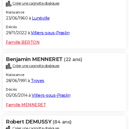
Créer une cagnotte obsèques
City break
Voyage de noces
Climat
Destinations
Voyage nature
Forum
+
PHOTO
Naissance
23/06/1960 à
Lunéville
GUIDES D'ACHAT
Décès
BONS PLANS
29/11/2022 à
Villiers-sous-Praslin
CARTE DE VOEUX
Famille BERTON
Carte Bonne année
Carte Pâques
Carte de Noël
Carte Saint-Valentin
Carte d'anniversaire
DICTIONNAIRE
Benjamin MENNERET
(22 ans)
Biographies
Expressions
Dictionnaire
Citations
Proverbes
PROGRAMME TV
Créer une cagnotte obsèques
Naissance
COPAINS D'AVANT
28/06/1991 à
Troyes
Se connecter
Collèges
Universités
Service militaire
S'inscrire
Lycées
Primaires
Entreprises
Avis de recherche
AVIS DE DÉCÈS
Décès
05/05/2014 à
Villiers-sous-Praslin
FORUM
Famille MENNERET
Lifestyle
Sport
Television
Cinema
Bricolage
Culture
Auto
Voyage
Robert DEMUSSY
(84 ans)
Créer une cagnotte obsèques