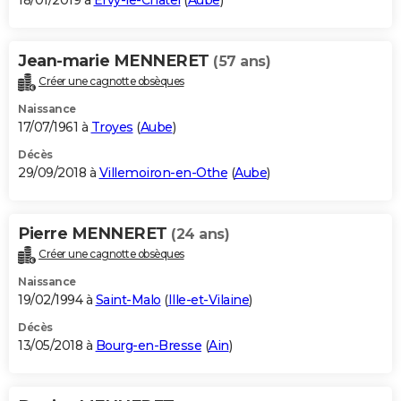
18/01/2019 à
Ervy-le-Châtel
(
Aube
)
Jean-marie MENNERET
(57 ans)
Créer une cagnotte obsèques
Naissance
17/07/1961 à
Troyes
(
Aube
)
Décès
29/09/2018 à
Villemoiron-en-Othe
(
Aube
)
Pierre MENNERET
(24 ans)
Créer une cagnotte obsèques
Naissance
19/02/1994 à
Saint-Malo
(
Ille-et-Vilaine
)
Décès
13/05/2018 à
Bourg-en-Bresse
(
Ain
)