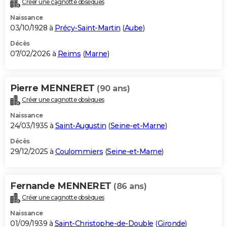
Créer une cagnotte obsèques
City break
Voyage de noces
Climat
Destinations
Voyage nature
Forum
+
PHOTO
Naissance
03/10/1928 à
Précy-Saint-Martin
(
Aube
)
GUIDES D'ACHAT
Décès
07/02/2026 à
Reims
(
Marne
)
BONS PLANS
CARTE DE VOEUX
Pierre MENNERET
(90 ans)
Carte Bonne année
Carte Pâques
Carte de Noël
Carte Saint-Valentin
Carte d'anniversaire
DICTIONNAIRE
Créer une cagnotte obsèques
Biographies
Expressions
Dictionnaire
Citations
Proverbes
PROGRAMME TV
Naissance
24/03/1935 à
Saint-Augustin
(
Seine-et-Marne
)
COPAINS D'AVANT
Décès
29/12/2025 à
Coulommiers
(
Seine-et-Marne
)
Se connecter
Collèges
Universités
Service militaire
S'inscrire
Lycées
Primaires
Entreprises
Avis de recherche
AVIS DE DÉCÈS
FORUM
Fernande MENNERET
(86 ans)
Lifestyle
Sport
Television
Cinema
Bricolage
Culture
Auto
Voyage
Créer une cagnotte obsèques
Naissance
01/09/1939 à
Saint-Christophe-de-Double
(
Gironde
)