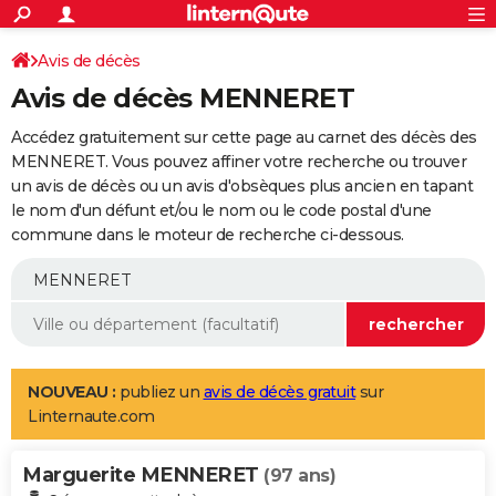
ACTUALITÉS
Connexion
S'inscrire
Avis de décès
Rechercher
Société
Education
Villes
Politique
Faits Divers
Monde
+
SPORT
Avis de décès MENNERET
Football
Cyclisme
Forum
Coupe du monde 2026
Tennis
Rugby
CULTURE
Accédez gratuitement sur cette page au carnet des décès des
TNT
Cinéma
Musique
Programme TV
Streaming
Sorties cinéma
+
MENNERET. Vous pouvez affiner votre recherche ou trouver
FINANCE
un avis de décès ou un avis d'obsèques plus ancien en tapant
Impôts
Immobilier
Banque
Crédit
Retraite
Epargne
Risques naturels par ville
Assurance
AUTO
le nom d'un défunt et/ou le nom ou le code postal d'une
commune dans le moteur de recherche ci-dessous.
Réserver un essai
Berlines
Forum auto
Essais
Citadines
SUV
+
HIGH-TECH
Meilleur smartphone
Ordinateurs
Guide high-tech
Mobiles
Internet
Jeux vidéo
+
BRICOLAGE
Aménagement intérieur
Cuisine
Jardinage
+
Forum
Extérieur
Salle de bains
Rangement
WEEK-END
Escapades
Expositions
Week-end nature
Guides de France
Patrimoine
Musées
+
LIFESTYLE
NOUVEAU :
publiez un
avis de décès gratuit
sur
Linternaute.com
Bien-être
Mode
+
Art de vivre
Loisirs
Modes de vie
SANTE
Marguerite MENNERET
Guide de la santé
Médicaments
+
Alimentation
Maladies
Sommeil
(97 ans)
VOYAGE