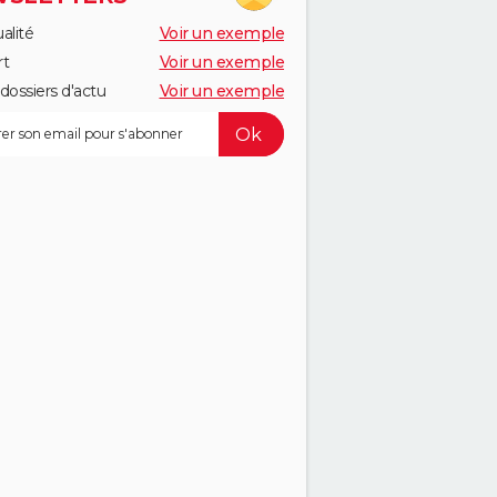
alité
Voir un exemple
rt
Voir un exemple
dossiers d'actu
Voir un exemple