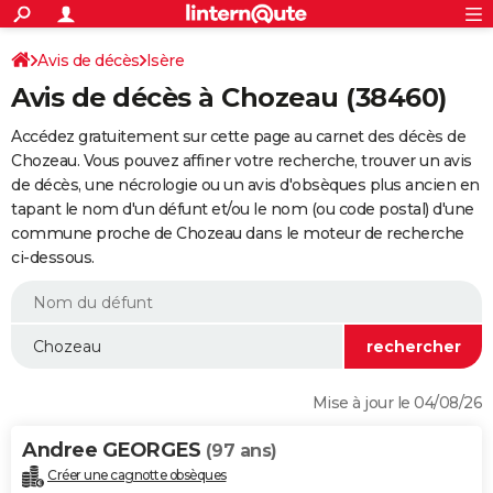
ACTUALITÉS
Connexion
S'inscrire
Avis de décès
Isère
Rechercher
Société
Education
Villes
Politique
Faits Divers
Monde
+
SPORT
Avis de décès à Chozeau (38460)
Football
Cyclisme
Forum
Coupe du monde 2026
Tennis
Rugby
CULTURE
Accédez gratuitement sur cette page au carnet des décès de
TNT
Cinéma
Musique
Programme TV
Streaming
Sorties cinéma
+
Chozeau. Vous pouvez affiner votre recherche, trouver un avis
FINANCE
de décès, une nécrologie ou un avis d'obsèques plus ancien en
Impôts
Immobilier
Banque
Crédit
Retraite
Epargne
Risques naturels par ville
Assurance
AUTO
tapant le nom d'un défunt et/ou le nom (ou code postal) d'une
commune proche de Chozeau dans le moteur de recherche
Réserver un essai
Berlines
Forum auto
Essais
Citadines
SUV
+
HIGH-TECH
ci-dessous.
Meilleur smartphone
Ordinateurs
Guide high-tech
Mobiles
Internet
Jeux vidéo
+
BRICOLAGE
Aménagement intérieur
Cuisine
Jardinage
+
Forum
Extérieur
Salle de bains
Rangement
WEEK-END
Escapades
Expositions
Week-end nature
Guides de France
Patrimoine
Musées
+
LIFESTYLE
Mise à jour le 04/08/26
Bien-être
Mode
+
Art de vivre
Loisirs
Modes de vie
SANTE
Andree GEORGES
(97 ans)
Guide de la santé
Médicaments
+
Alimentation
Maladies
Sommeil
VOYAGE
Créer une cagnotte obsèques