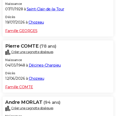
Naissance
City break
Voyage de noces
Climat
Destinations
Voyage nature
Forum
+
PHOTO
07/11/1928 à
Saint-Clair-de-la-Tour
GUIDES D'ACHAT
Décès
19/07/2026 à
Chozeau
BONS PLANS
Famille GEORGES
CARTE DE VOEUX
Pierre COMTE
(78 ans)
Carte Bonne année
Carte Pâques
Carte de Noël
Carte Saint-Valentin
Carte d'anniversaire
DICTIONNAIRE
Créer une cagnotte obsèques
Biographies
Expressions
Dictionnaire
Citations
Proverbes
PROGRAMME TV
Naissance
04/03/1948 à
Décines-Charpieu
COPAINS D'AVANT
Décès
12/06/2026 à
Chozeau
Se connecter
Collèges
Universités
Service militaire
S'inscrire
Lycées
Primaires
Entreprises
Avis de recherche
AVIS DE DÉCÈS
Famille COMTE
FORUM
Lifestyle
Sport
Television
Cinema
Bricolage
Culture
Auto
Voyage
Andre MORLAT
(94 ans)
Créer une cagnotte obsèques