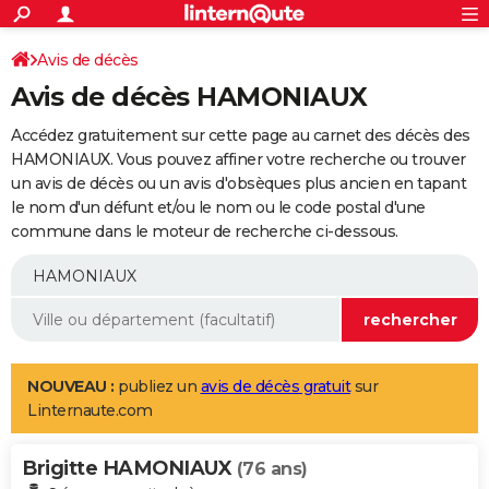
ACTUALITÉS
Connexion
S'inscrire
Avis de décès
Rechercher
Société
Education
Villes
Politique
Faits Divers
Monde
+
SPORT
Avis de décès HAMONIAUX
Football
Cyclisme
Forum
Coupe du monde 2026
Tennis
Rugby
CULTURE
Accédez gratuitement sur cette page au carnet des décès des
TNT
Cinéma
Musique
Programme TV
Streaming
Sorties cinéma
+
HAMONIAUX. Vous pouvez affiner votre recherche ou trouver
FINANCE
un avis de décès ou un avis d'obsèques plus ancien en tapant
Impôts
Immobilier
Banque
Crédit
Retraite
Epargne
Risques naturels par ville
Assurance
AUTO
le nom d'un défunt et/ou le nom ou le code postal d'une
commune dans le moteur de recherche ci-dessous.
Réserver un essai
Berlines
Forum auto
Essais
Citadines
SUV
+
HIGH-TECH
Meilleur smartphone
Ordinateurs
Guide high-tech
Mobiles
Internet
Jeux vidéo
+
BRICOLAGE
Aménagement intérieur
Cuisine
Jardinage
+
Forum
Extérieur
Salle de bains
Rangement
WEEK-END
Escapades
Expositions
Week-end nature
Guides de France
Patrimoine
Musées
+
LIFESTYLE
NOUVEAU :
publiez un
avis de décès gratuit
sur
Linternaute.com
Bien-être
Mode
+
Art de vivre
Loisirs
Modes de vie
SANTE
Brigitte HAMONIAUX
Guide de la santé
Médicaments
+
Alimentation
Maladies
Sommeil
(76 ans)
VOYAGE