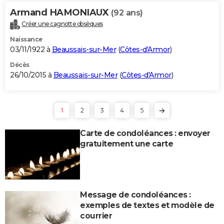
Armand HAMONIAUX
(92 ans)
Créer une cagnotte obsèques
Naissance
03/11/1922 à
Beaussais-sur-Mer
(
Côtes-d'Armor
)
Décès
26/10/2015 à
Beaussais-sur-Mer
(
Côtes-d'Armor
)
1
2
3
4
5
Carte de condoléances : envoyer
gratuitement une carte
Message de condoléances :
exemples de textes et modèle de
courrier