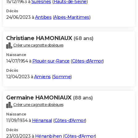
15/12/1963 à
Suresnes
(
Hauts-de-Seine
)
Décès
24/06/2023 à
Antibes
(
Alpes-Maritimes
)
Christiane HAMONIAUX
(68 ans)
Créer une cagnotte obsèques
Naissance
14/07/1954 à
Plouër-sur-Rance
(
Côtes-d'Armor
)
Décès
12/04/2023 à
Amiens
(
Somme
)
Germaine HAMONIAUX
(88 ans)
Créer une cagnotte obsèques
Naissance
11/09/1934 à
Hénansal
(
Côtes-d'Armor
)
Décès
23/03/2023 à
Hénanbihen
(
Côtes-d'Armor
)