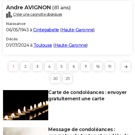
Andre AVIGNON
(81 ans)
Créer une cagnotte obsèques
Naissance
06/05/1943 à
Cintegabelle
(
Haute-Garonne
)
Décès
01/07/2024 à
Toulouse
(
Haute-Garonne
)
1
2
3
4
5
6
11
16
19
20
25
Carte de condoléances : envoyer
gratuitement une carte
Message de condoléances :