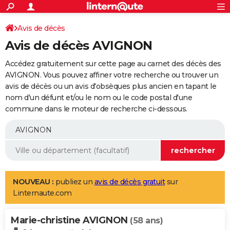
ACTUALITÉS
Connexion
S'inscrire
Avis de décès
Rechercher
Société
Education
Villes
Politique
Faits Divers
Monde
+
SPORT
Avis de décès AVIGNON
Football
Cyclisme
Forum
Coupe du monde 2026
Tennis
Rugby
CULTURE
Accédez gratuitement sur cette page au carnet des décès des
TNT
Cinéma
Musique
Programme TV
Streaming
Sorties cinéma
+
AVIGNON. Vous pouvez affiner votre recherche ou trouver un
FINANCE
avis de décès ou un avis d'obsèques plus ancien en tapant le
Impôts
Immobilier
Banque
Crédit
Retraite
Epargne
Risques naturels par ville
Assurance
AUTO
nom d'un défunt et/ou le nom ou le code postal d'une
commune dans le moteur de recherche ci-dessous.
Réserver un essai
Berlines
Forum auto
Essais
Citadines
SUV
+
HIGH-TECH
Meilleur smartphone
Ordinateurs
Guide high-tech
Mobiles
Internet
Jeux vidéo
+
BRICOLAGE
Aménagement intérieur
Cuisine
Jardinage
+
Forum
Extérieur
Salle de bains
Rangement
WEEK-END
Escapades
Expositions
Week-end nature
Guides de France
Patrimoine
Musées
+
LIFESTYLE
NOUVEAU :
publiez un
avis de décès gratuit
sur
Linternaute.com
Bien-être
Mode
+
Art de vivre
Loisirs
Modes de vie
SANTE
Marie-christine AVIGNON
Guide de la santé
Médicaments
+
Alimentation
Maladies
Sommeil
(58 ans)
VOYAGE