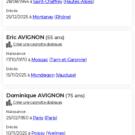
28/08/1944 à
Saint-Chaffrey
(
Hautes-Alpes
)
Décès
25/12/2025 à
Montanay
(
Rhône
)
Eric AVIGNON
(55 ans)
Créer une cagnotte obsèques
Naissance
17/10/1970 à
Moissac
(
Tarn-et-Garonne
)
Décès
15/11/2025 à
Mondragon
(
Vaucluse
)
Dominique AVIGNON
(75 ans)
Créer une cagnotte obsèques
Naissance
25/02/1950 à
Paris
(
Paris
)
Décès
10/11/2025 à
Poissy
(
Yvelines
)