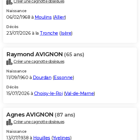
Créer une cagnotte obsèques
City break
Voyage de noces
Climat
Destinations
Voyage nature
Forum
+
PHOTO
Naissance
06/02/1968 à
Moulins
(
Allier
)
GUIDES D'ACHAT
Décès
23/07/2026 à la
Tronche
(
Isère
)
BONS PLANS
CARTE DE VOEUX
Raymond AVIGNON
(65 ans)
Carte Bonne année
Carte Pâques
Carte de Noël
Carte Saint-Valentin
Carte d'anniversaire
DICTIONNAIRE
Créer une cagnotte obsèques
Biographies
Expressions
Dictionnaire
Citations
Proverbes
PROGRAMME TV
Naissance
11/09/1960 à
Dourdan
(
Essonne
)
COPAINS D'AVANT
Décès
15/07/2026 à
Choisy-le-Roi
(
Val-de-Marne
)
Se connecter
Collèges
Universités
Service militaire
S'inscrire
Lycées
Primaires
Entreprises
Avis de recherche
AVIS DE DÉCÈS
FORUM
Agnes AVIGNON
(87 ans)
Lifestyle
Sport
Television
Cinema
Bricolage
Culture
Auto
Voyage
Créer une cagnotte obsèques
Naissance
13/07/1938 à
Houilles
(
Yvelines
)