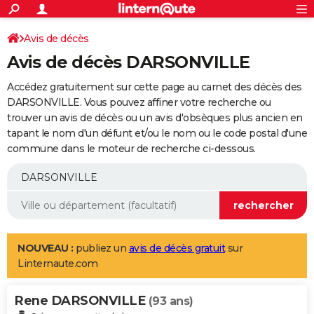
ACTUALITÉS
Connexion
S'inscrire
Avis de décès
Rechercher
Société
Education
Villes
Politique
Faits Divers
Monde
+
SPORT
Avis de décès DARSONVILLE
Football
Cyclisme
Forum
Coupe du monde 2026
Tennis
Rugby
CULTURE
Accédez gratuitement sur cette page au carnet des décès des
TNT
Cinéma
Musique
Programme TV
Streaming
Sorties cinéma
+
DARSONVILLE. Vous pouvez affiner votre recherche ou
FINANCE
trouver un avis de décès ou un avis d'obsèques plus ancien en
Impôts
Immobilier
Banque
Crédit
Retraite
Epargne
Risques naturels par ville
Assurance
AUTO
tapant le nom d'un défunt et/ou le nom ou le code postal d'une
commune dans le moteur de recherche ci-dessous.
Réserver un essai
Berlines
Forum auto
Essais
Citadines
SUV
+
HIGH-TECH
Meilleur smartphone
Ordinateurs
Guide high-tech
Mobiles
Internet
Jeux vidéo
+
BRICOLAGE
Aménagement intérieur
Cuisine
Jardinage
+
Forum
Extérieur
Salle de bains
Rangement
WEEK-END
Escapades
Expositions
Week-end nature
Guides de France
Patrimoine
Musées
+
LIFESTYLE
NOUVEAU :
publiez un
avis de décès gratuit
sur
Linternaute.com
Bien-être
Mode
+
Art de vivre
Loisirs
Modes de vie
SANTE
Rene DARSONVILLE
Guide de la santé
Médicaments
+
Alimentation
Maladies
Sommeil
(93 ans)
VOYAGE