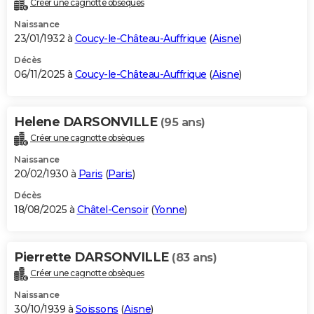
Créer une cagnotte obsèques
City break
Voyage de noces
Climat
Destinations
Voyage nature
Forum
+
PHOTO
Naissance
23/01/1932 à
Coucy-le-Château-Auffrique
(
Aisne
)
GUIDES D'ACHAT
Décès
06/11/2025 à
Coucy-le-Château-Auffrique
(
Aisne
)
BONS PLANS
CARTE DE VOEUX
Helene DARSONVILLE
(95 ans)
Carte Bonne année
Carte Pâques
Carte de Noël
Carte Saint-Valentin
Carte d'anniversaire
DICTIONNAIRE
Créer une cagnotte obsèques
Biographies
Expressions
Dictionnaire
Citations
Proverbes
PROGRAMME TV
Naissance
20/02/1930 à
Paris
(
Paris
)
COPAINS D'AVANT
Décès
18/08/2025 à
Châtel-Censoir
(
Yonne
)
Se connecter
Collèges
Universités
Service militaire
S'inscrire
Lycées
Primaires
Entreprises
Avis de recherche
AVIS DE DÉCÈS
FORUM
Pierrette DARSONVILLE
(83 ans)
Lifestyle
Sport
Television
Cinema
Bricolage
Culture
Auto
Voyage
Créer une cagnotte obsèques
Naissance
30/10/1939 à
Soissons
(
Aisne
)