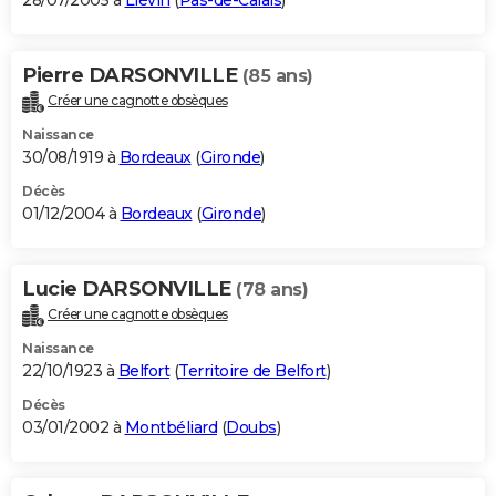
28/07/2005 à
Liévin
(
Pas-de-Calais
)
Pierre DARSONVILLE
(85 ans)
Créer une cagnotte obsèques
Naissance
30/08/1919 à
Bordeaux
(
Gironde
)
Décès
01/12/2004 à
Bordeaux
(
Gironde
)
Lucie DARSONVILLE
(78 ans)
Créer une cagnotte obsèques
Naissance
22/10/1923 à
Belfort
(
Territoire de Belfort
)
Décès
03/01/2002 à
Montbéliard
(
Doubs
)