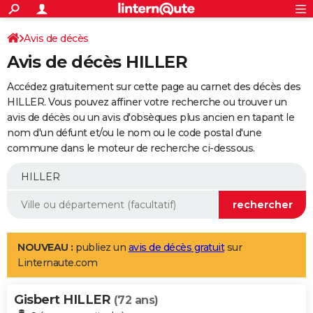
ACTUALITÉS
Connexion
S'inscrire
Avis de décès
Rechercher
Société
Education
Villes
Politique
Faits Divers
Monde
+
SPORT
Avis de décès HILLER
Football
Cyclisme
Forum
Coupe du monde 2026
Tennis
Rugby
CULTURE
Accédez gratuitement sur cette page au carnet des décès des
TNT
Cinéma
Musique
Programme TV
Streaming
Sorties cinéma
+
HILLER. Vous pouvez affiner votre recherche ou trouver un
FINANCE
avis de décès ou un avis d'obsèques plus ancien en tapant le
Impôts
Immobilier
Banque
Crédit
Retraite
Epargne
Risques naturels par ville
Assurance
AUTO
nom d'un défunt et/ou le nom ou le code postal d'une
commune dans le moteur de recherche ci-dessous.
Réserver un essai
Berlines
Forum auto
Essais
Citadines
SUV
+
HIGH-TECH
Meilleur smartphone
Ordinateurs
Guide high-tech
Mobiles
Internet
Jeux vidéo
+
BRICOLAGE
Aménagement intérieur
Cuisine
Jardinage
+
Forum
Extérieur
Salle de bains
Rangement
WEEK-END
Escapades
Expositions
Week-end nature
Guides de France
Patrimoine
Musées
+
LIFESTYLE
NOUVEAU :
publiez un
avis de décès gratuit
sur
Linternaute.com
Bien-être
Mode
+
Art de vivre
Loisirs
Modes de vie
SANTE
Gisbert HILLER
Guide de la santé
Médicaments
+
Alimentation
Maladies
Sommeil
(72 ans)
VOYAGE