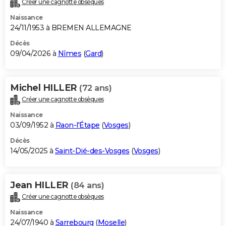
Créer une cagnotte obsèques
City break
Voyage de noces
Climat
Destinations
Voyage nature
Forum
+
PHOTO
Naissance
24/11/1953 à BREMEN ALLEMAGNE
GUIDES D'ACHAT
Décès
09/04/2026 à
Nîmes
(
Gard
)
BONS PLANS
CARTE DE VOEUX
Michel HILLER
(72 ans)
Carte Bonne année
Carte Pâques
Carte de Noël
Carte Saint-Valentin
Carte d'anniversaire
DICTIONNAIRE
Créer une cagnotte obsèques
Biographies
Expressions
Dictionnaire
Citations
Proverbes
PROGRAMME TV
Naissance
03/09/1952 à
Raon-l'Étape
(
Vosges
)
COPAINS D'AVANT
Décès
14/05/2025 à
Saint-Dié-des-Vosges
(
Vosges
)
Se connecter
Collèges
Universités
Service militaire
S'inscrire
Lycées
Primaires
Entreprises
Avis de recherche
AVIS DE DÉCÈS
FORUM
Jean HILLER
(84 ans)
Lifestyle
Sport
Television
Cinema
Bricolage
Culture
Auto
Voyage
Créer une cagnotte obsèques
Naissance
24/07/1940 à
Sarrebourg
(
Moselle
)