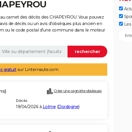
CHAPEYROU
Actu
Spo
e au carnet des décès des CHAPEYROU. Vous pouvez
 avis de décès ou un avis d'obsèques plus ancien en
Les 
nom ou le code postal d'une commune dans le moteur
s gratuit
sur Linternaute.com
ns)
Créer une cagnotte obsèques
Décès
19/04/2026 à
Lolme
(
Dordogne
)