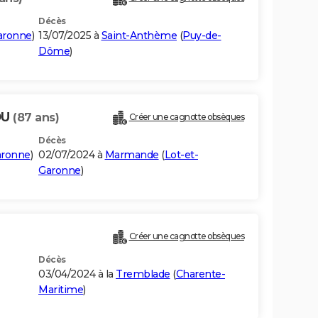
Décès
aronne
)
13/07/2025 à
Saint-Anthème
(
Puy-de-
Dôme
)
OU
(87 ans)
Créer une cagnotte obsèques
Décès
aronne
)
02/07/2024 à
Marmande
(
Lot-et-
Garonne
)
Créer une cagnotte obsèques
Décès
03/04/2024 à la
Tremblade
(
Charente-
Maritime
)