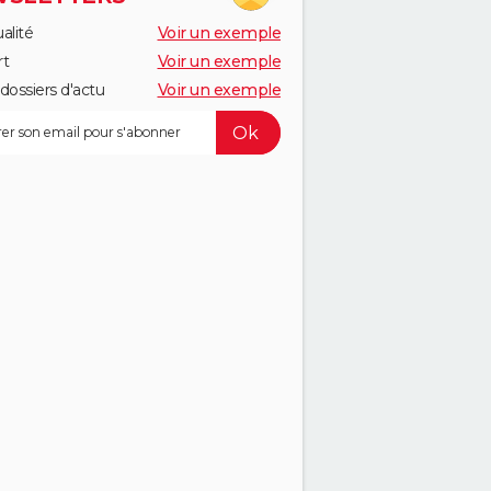
alité
Voir un exemple
rt
Voir un exemple
dossiers d'actu
Voir un exemple