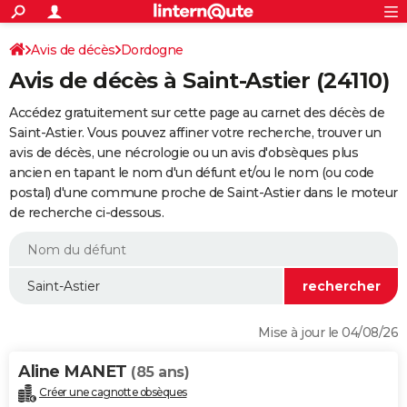
ACTUALITÉS
Connexion
S'inscrire
Avis de décès
Dordogne
Rechercher
Société
Education
Villes
Politique
Faits Divers
Monde
+
SPORT
Avis de décès à Saint-Astier (24110)
Football
Cyclisme
Forum
Coupe du monde 2026
Tennis
Rugby
CULTURE
Accédez gratuitement sur cette page au carnet des décès de
TNT
Cinéma
Musique
Programme TV
Streaming
Sorties cinéma
+
Saint-Astier. Vous pouvez affiner votre recherche, trouver un
FINANCE
avis de décès, une nécrologie ou un avis d'obsèques plus
Impôts
Immobilier
Banque
Crédit
Retraite
Epargne
Risques naturels par ville
Assurance
AUTO
ancien en tapant le nom d'un défunt et/ou le nom (ou code
postal) d'une commune proche de Saint-Astier dans le moteur
Réserver un essai
Berlines
Forum auto
Essais
Citadines
SUV
+
HIGH-TECH
de recherche ci-dessous.
Meilleur smartphone
Ordinateurs
Guide high-tech
Mobiles
Internet
Jeux vidéo
+
BRICOLAGE
Aménagement intérieur
Cuisine
Jardinage
+
Forum
Extérieur
Salle de bains
Rangement
WEEK-END
Escapades
Expositions
Week-end nature
Guides de France
Patrimoine
Musées
+
LIFESTYLE
Mise à jour le 04/08/26
Bien-être
Mode
+
Art de vivre
Loisirs
Modes de vie
SANTE
Aline MANET
(85 ans)
Guide de la santé
Médicaments
+
Alimentation
Maladies
Sommeil
VOYAGE
Créer une cagnotte obsèques