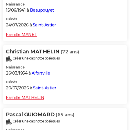
Naissance
City break
Voyage de noces
Climat
Destinations
Voyage nature
Forum
+
PHOTO
15/06/1941 à
Beaupouyet
GUIDES D'ACHAT
Décès
24/07/2026 à
Saint-Astier
BONS PLANS
Famille MANET
CARTE DE VOEUX
Christian MATHELIN
(72 ans)
Carte Bonne année
Carte Pâques
Carte de Noël
Carte Saint-Valentin
Carte d'anniversaire
DICTIONNAIRE
Créer une cagnotte obsèques
Biographies
Expressions
Dictionnaire
Citations
Proverbes
PROGRAMME TV
Naissance
26/03/1954 à
Alfortville
COPAINS D'AVANT
Décès
20/07/2026 à
Saint-Astier
Se connecter
Collèges
Universités
Service militaire
S'inscrire
Lycées
Primaires
Entreprises
Avis de recherche
AVIS DE DÉCÈS
Famille MATHELIN
FORUM
Lifestyle
Sport
Television
Cinema
Bricolage
Culture
Auto
Voyage
Pascal GUIOMARD
(65 ans)
Créer une cagnotte obsèques