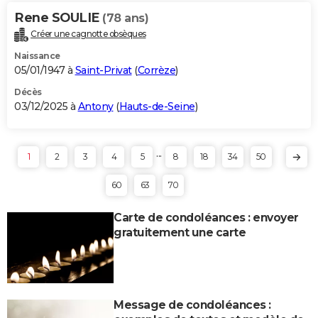
Rene SOULIE
(78 ans)
Créer une cagnotte obsèques
Naissance
05/01/1947 à
Saint-Privat
(
Corrèze
)
Décès
03/12/2025 à
Antony
(
Hauts-de-Seine
)
...
1
2
3
4
5
8
18
34
50
60
63
70
Carte de condoléances : envoyer
gratuitement une carte
Message de condoléances :