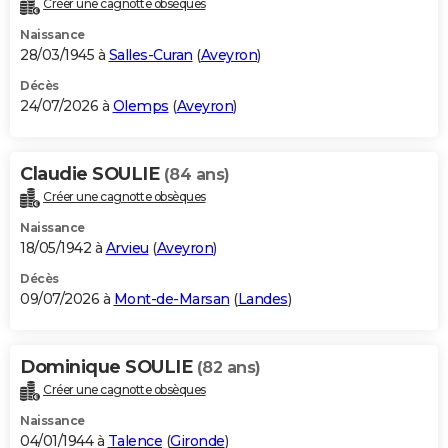
Créer une cagnotte obsèques
City break
Voyage de noces
Climat
Destinations
Voyage nature
Forum
+
PHOTO
Naissance
28/03/1945 à
Salles-Curan
(
Aveyron
)
GUIDES D'ACHAT
Décès
24/07/2026 à
Olemps
(
Aveyron
)
BONS PLANS
CARTE DE VOEUX
Claudie SOULIE
(84 ans)
Carte Bonne année
Carte Pâques
Carte de Noël
Carte Saint-Valentin
Carte d'anniversaire
DICTIONNAIRE
Créer une cagnotte obsèques
Biographies
Expressions
Dictionnaire
Citations
Proverbes
PROGRAMME TV
Naissance
18/05/1942 à
Arvieu
(
Aveyron
)
COPAINS D'AVANT
Décès
09/07/2026 à
Mont-de-Marsan
(
Landes
)
Se connecter
Collèges
Universités
Service militaire
S'inscrire
Lycées
Primaires
Entreprises
Avis de recherche
AVIS DE DÉCÈS
FORUM
Dominique SOULIE
(82 ans)
Lifestyle
Sport
Television
Cinema
Bricolage
Culture
Auto
Voyage
Créer une cagnotte obsèques
Naissance
04/01/1944 à
Talence
(
Gironde
)