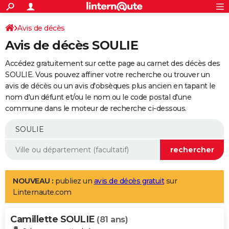
ACTUALITÉS
Connexion
S'inscrire
Avis de décès
Rechercher
Société
Education
Villes
Politique
Faits Divers
Monde
+
SPORT
Avis de décès SOULIE
Football
Cyclisme
Forum
Coupe du monde 2026
Tennis
Rugby
CULTURE
Accédez gratuitement sur cette page au carnet des décès des
TNT
Cinéma
Musique
Programme TV
Streaming
Sorties cinéma
+
SOULIE. Vous pouvez affiner votre recherche ou trouver un
FINANCE
avis de décès ou un avis d'obsèques plus ancien en tapant le
Impôts
Immobilier
Banque
Crédit
Retraite
Epargne
Risques naturels par ville
Assurance
AUTO
nom d'un défunt et/ou le nom ou le code postal d'une
commune dans le moteur de recherche ci-dessous.
Réserver un essai
Berlines
Forum auto
Essais
Citadines
SUV
+
HIGH-TECH
Meilleur smartphone
Ordinateurs
Guide high-tech
Mobiles
Internet
Jeux vidéo
+
BRICOLAGE
Aménagement intérieur
Cuisine
Jardinage
+
Forum
Extérieur
Salle de bains
Rangement
WEEK-END
Escapades
Expositions
Week-end nature
Guides de France
Patrimoine
Musées
+
LIFESTYLE
NOUVEAU :
publiez un
avis de décès gratuit
sur
Linternaute.com
Bien-être
Mode
+
Art de vivre
Loisirs
Modes de vie
SANTE
Camillette SOULIE
Guide de la santé
Médicaments
+
Alimentation
Maladies
Sommeil
(81 ans)
VOYAGE