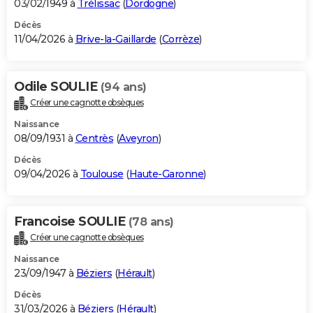
03/02/1949 à
Trélissac
(
Dordogne
)
Décès
11/04/2026 à
Brive-la-Gaillarde
(
Corrèze
)
Odile SOULIE
(94 ans)
Créer une cagnotte obsèques
Naissance
08/09/1931 à
Centrès
(
Aveyron
)
Décès
09/04/2026 à
Toulouse
(
Haute-Garonne
)
Francoise SOULIE
(78 ans)
Créer une cagnotte obsèques
Naissance
23/09/1947 à
Béziers
(
Hérault
)
Décès
31/03/2026 à
Béziers
(
Hérault
)